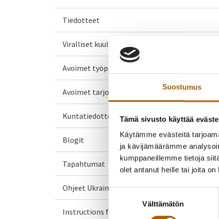
Tiedotteet
Viralliset kuulutukset
Avoimet työpaikat
Suostumus
Avoimet tarjouspyynnöt
Kuntatiedotteet
Tämä sivusto käyttää eväste
Käytämme evästeitä tarjoama
Blogit
ja kävijämäärämme analysoim
kumppaneillemme tietoja siitä
Tapahtumat
olet antanut heille tai joita o
Ohjeet Ukrainasta saapuville
Suostumuksen
Välttämätön
valinta
Instructions for Ukrainian arrivals