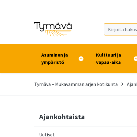
Siirry pääsisältöön (Paina Enter)
Asuminen ja
Kulttuuri ja
ympäristö
vapaa-aika
Tyrnävä – Mukavamman arjen kotikunta
Ajan
Ajankohtaista
Uutiset