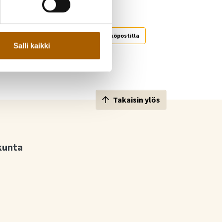
!
Jaa WhatsAppilla
Jaa sähköpostilla
Salli kaikki
Takaisin ylös
kunta