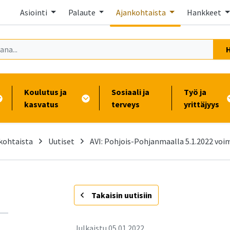
Asiointi
Palaute
Ajankohtaista
Hankkeet
Koulutus ja
Sosiaali ja
Työ ja
kasvatus
terveys
yrittäjyys
kohtaista
Uutiset
AVI: Pohjois-Pohjanmaalla 5.1.2022 voim
-
Takaisin uutisiin
Julkaistu
05.01.2022