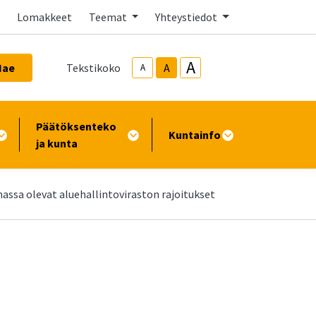
Lomakkeet
Teemat
Yhteystiedot
A
Hae
Tekstikoko
A
A
Päätöksenteko
Kuntainfo
ja kunta
assa olevat aluehallintoviraston rajoitukset