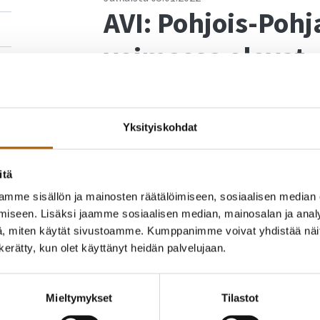
AVI: Pohjois-Poh
voimassa olevat
aluehallintoviras
Yksityiskohdat
Pohjois-Suomen aluehallintovirasto on kor
olevia tartuntatautilain mukaisia rajoituspä
hetkellä käytännössä sama kuin 31.12.2021 v
itä
mme sisällön ja mainosten räätälöimiseen, sosiaalisen median
Katso tarkemmin tilojen käytöstä ja ohjaus
iseen. Lisäksi jaamme sosiaalisen median, mainosalan ja analy
liittyen
aluehallintoviraston tiedotteesta 5.
, miten käytät sivustoamme. Kumppanimme voivat yhdistää näitä t
n kerätty, kun olet käyttänyt heidän palvelujaan.
Takaisin uutisiin
Mieltymykset
Tilastot