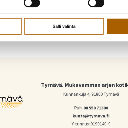
Piditkö uutisesta? Jaa se kaverille
Jaa Facebookissa
Jaa Twitterissä
Salli valinta
Tyrnävä. Mukavamman arjen koti
Kunnankuja 4, 91800 Tyrnävä
Puh:
08 558 71300
kunta@tyrnava.fi
Y-tunnus: 0190140-9