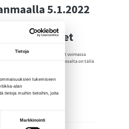
janmaalla 5.1.2022
ton rajoitukset
Tietoja
onaepidemian torjumiseksi tehnyt voimassa
ätöksiä. Tilanne avin rajoitusten osalta on tällä
allinnut tilanne.
 ominaisuuksien tukemiseen
 koronapassin käyttöön
tiikka-alan
1.2021
ietoja muihin tietoihin, joita
Markkinointi