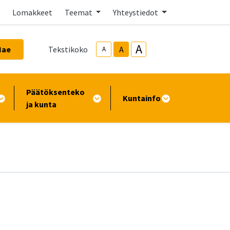
Lomakkeet
Teemat
Yhteystiedot
A
Hae
Tekstikoko
A
A
Päätöksenteko
Kuntainfo
ja kunta