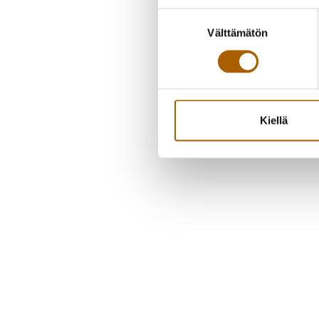
Suostumuksen
Välttämätön
valinta
Kiellä