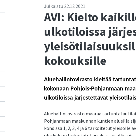
Julkaistu
22.12.2021
AVI: Kielto kaikill
ulkotiloissa järje
yleisötilaisuuksill
kokouksille
Aluehallintovirasto kieltää tartunta
kokonaan Pohjois-Pohjanmaan maakun
ulkotiloissa järjestettävät yleisötila
Aluehallintovirasto määrää tartuntatautilai
Pohjanmaan maakunnan kuntien alueilla sija
kohdissa 1, 2, 3, 4 ja 6 tarkoitetut yleisölle a
oleskeluun tarkoitetut asiakas-, osallistuja- 