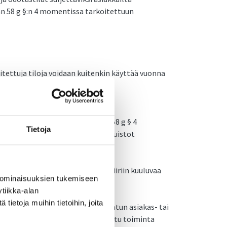
etään 58 g §:n 4 momentissa tarkoitettuun
itettuja tiloja voidaan kuitenkin käyttää vuonna
 ohjattuun harrastustoimintaan
en.
esta ei koske tartuntatautilain 58 g § 4
Tietoja
 mukaisia tiloja ovat sisäleikkipuistot
kä yksityis- tai perhe-elämän piiriin kuuluvaa
 ominaisuuksien tukemiseen
tiikka-alan
ietoja muihin tietoihin, joita
oitetut yleisölle avoimet tai rajatun asiakas- tai
at, 58 g §:n 4 momentissa tarkoitettu toiminta