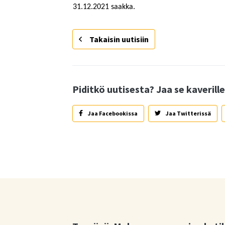
31.12.2021 saakka.
Takaisin uutisiin
Piditkö uutisesta? Jaa se kaverille
Jaa Facebookissa
Jaa Twitterissä