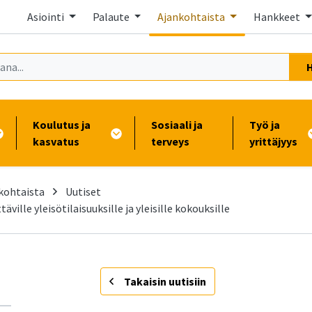
Asiointi
Palaute
Ajankohtaista
Hankkeet
Koulutus ja
Sosiaali ja
Työ ja
kasvatus
terveys
yrittäjyys
kohtaista
Uutiset
ttäville yleisötilaisuuksille ja yleisille kokouksille
-
Takaisin uutisiin