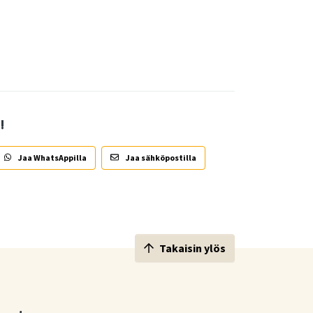
!
Jaa WhatsAppilla
Jaa sähköpostilla
Takaisin ylös