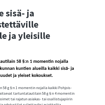
e sisä- ja
stettäville
e ja yleisille
tautilain 58 §:n 1 momentin nojalla
nan kuntien alueilla kaikki sisä- ja
isuudet ja yleiset kokoukset.
n 58 g §:n 1 momentin nojalla kaikki Pohjois-
itsevat tartuntatautilain 58 g §:n 4 momentin
voimet tai rajatun asiakas- tai osallistujapiirin
ja odotustilat suljettaviksi asiakkailta