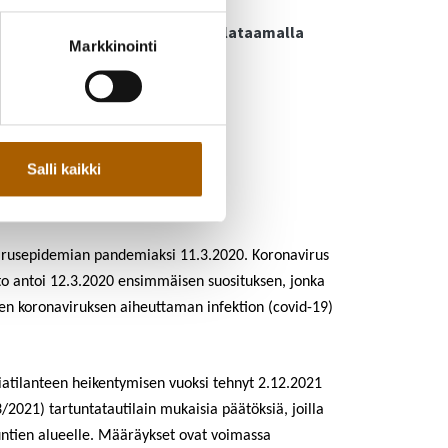
n määritelty tämän päätöksen
ääräyksen rajauksiin tarkemmin lataamalla
Markkinointi
1.12.2021.
Salli kaikki
irusepidemian pandemiaksi 11.3.2020. Koronavirus
sto antoi 12.3.2020 ensimmäisen suosituksen, jonka
en koronaviruksen aiheuttaman infektion (covid-19)
atilanteen heikentymisen vuoksi tehnyt 2.12.2021
2021) tartuntatautilain mukaisia päätöksiä, joilla
ntien alueelle. Määräykset ovat voimassa