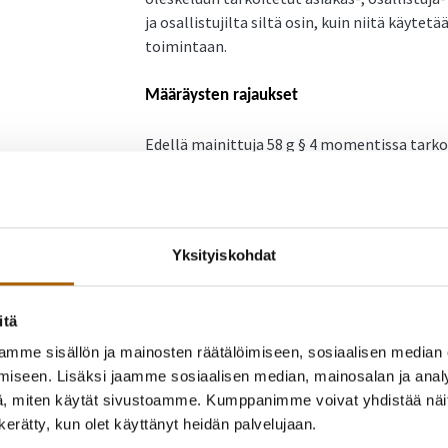
ja osallistujilta siltä osin, kuin niitä käyt
toimintaan.
Määräysten rajaukset
Edellä mainittuja 58 g § 4 momentissa tarko
2004 syntyneiden ja sitä nuorempien lasten
sekä lakisääteisten palvelujen toteuttamise
Tämä määräys tilojen väliaikaisesta sulkemis
Yksityiskohdat
momentin kohdan 5 mukaisia tiloja. 5-kohdan
ja sisäleikkipaikat.
itä
Tämä päätös ei koske ammattiurheilemista ei
mme sisällön ja mainosten räätälöimiseen, sosiaalisen median
toimintaa.
iseen. Lisäksi jaamme sosiaalisen median, mainosalan ja analy
, miten käytät sivustoamme. Kumppanimme voivat yhdistää näitä t
Tartuntatautilain 58 g §:n 4 momentissa tark
n kerätty, kun olet käyttänyt heidän palvelujaan.
osallistujapiirin oleskeluun tarkoitetut til