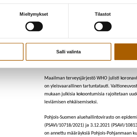
ja toimijat, joita tämä päätös velvoittaa o
perusteluissa.
Tutustu perusteluihin ja m
Mieltymykset
Tilastot
AVI:n päätlksen
pdf-versio
.
Määräysten voimassaolo
Määräykset ovat voimassa ajalla 23.12.2021-3
Salli valinta
Asian taustaa
Maailman terveysjärjestö WHO julisti koronav
on yleisvaarallinen tartuntatauti. Valtioneuvo
mukaan julkisia kokoontumisia rajoitetaan uud
leviämisen ehkäisemiseksi.
Pohjois-Suomen aluehallintovirasto on epidemi
(PSAVI/10718/2021) ja 3.12.2021 (PSAVI/10813/
on annettu määräyksiä Pohjois-Pohjanmaan ku