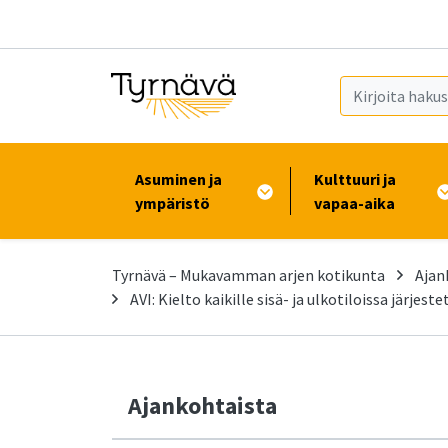
Siirry pääsisältöön (Paina Enter)
Asuminen ja
Kulttuuri ja
ympäristö
vapaa-aika
Tyrnävä – Mukavamman arjen kotikunta
Ajan
AVI: Kielto kaikille sisä- ja ulkotiloissa järjeste
Ajankohtaista