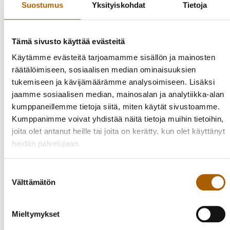
Suostumus
Yksityiskohdat
Tietoja
Saimme keväällä Tuunaa Tyrnävää! -
kyselyssä kuntalaisilta huikeat 752 ideaa! Näistä valittiin,
yhdisteltiin ja jatkokehiteltiin julkisissa työpajoissa 25.-26.5.
Tämä sivusto käyttää evästeitä
sellaiset ideat, jotka ovat toteutettavissa osallistuvan budjetoinnin
keinoin.
Käytämme evästeitä tarjoamamme sisällön ja mainosten
räätälöimiseen, sosiaalisen median ominaisuuksien
Valitse yksi vaihtoehto ja jätä nimesi ja yhteystietosi kyselyn
tukemiseen ja kävijämäärämme analysoimiseen. Lisäksi
jaamme sosiaalisen median, mainosalan ja analytiikka-alan
lopussa, niin osallistut arvontaan, jossa voit voittaa valitsemasi
kumppaneillemme tietoja siitä, miten käytät sivustoamme.
Tyrnävällä toimivan yrityksen lahjakortin (arvo 50 euroa).
Kumppanimme voivat yhdistää näitä tietoja muihin tietoihin,
joita olet antanut heille tai joita on kerätty, kun olet käyttänyt
Kyselyyn ja arvontaan voivat osallistua vain Tyrnävän
heidän palvelujaan.
kuntalaiset. Vain yhteystiedoilla varustetut äänet hyväksytään,
yksi ääni per henkilö. Arvomme yhden (1 kpl) lahjakortin
äänestykseen nimellään ja yhteystiedoillaan
Suostumuksen
Välttämätön
valinta
osallistuneiden Tyrnävän kuntalaisten kesken. Arvonta
suoritetaan 30.8.2021.
Mieltymykset
Arvonnan voittajaan otetaan yhteyttä henkilökohtaisesti