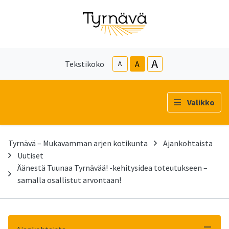
A
Tekstikoko
A
A
Valikko
Tyrnävä – Mukavamman arjen kotikunta
Ajankohtaista
Uutiset
Äänestä Tuunaa Tyrnävää! -kehitysidea toteutukseen –
samalla osallistut arvontaan!