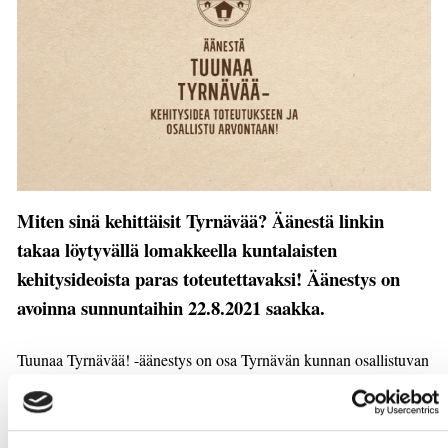
Miten sinä kehittäisit Tyrnävää? Äänestä linkin
takaa löytyvällä lomakkeella kuntalaisten
kehitysideoista paras toteutettavaksi! Äänestys on
avoinna sunnuntaihin 22.8.2021 saakka.
Tuunaa Tyrnävää! -äänestys on osa Tyrnävän kunnan osallistuvan
budjetoinnin mallia, jossa asukkaat pääsevät ohjaamaan 25 000
euroa tärkeiksi kokemiinsa kehittämiskohteisiin kunnassa.