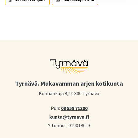
Tyrnävä. Mukavamman arjen kotikunta
Kunnankuja 4, 91800 Tyrnävä
Puh:
08 558 71300
kunta@tyrnava.fi
Y-tunnus: 0190140-9