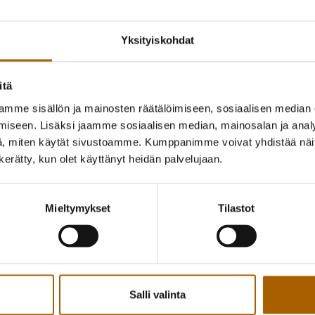
tiistaina 16.6. klo 6.30 – 18.00
Yksityiskohdat
keskiviikkona 17.6. klo 9.00-21.00
torstaina 18.6. klo 7.00-16.00
itä
Kempeleen Vesihuolto Oy:n vedenjakelupiste
Kempele (sininen rakennus). Kulku on piene
mme sisällön ja mainosten räätälöimiseen, sosiaalisen median
on avoinna:
iseen. Lisäksi jaamme sosiaalisen median, mainosalan ja analy
, miten käytät sivustoamme. Kumppanimme voivat yhdistää näitä t
tiistaina 16.6. klo 7.00 – 24.00
n kerätty, kun olet käyttänyt heidän palvelujaan.
keskiviikkona 17.6. klo 6.00 – 24.00
torstaina 18.6. klo 6.00 – 24.00
Mieltymykset
Tilastot
Keittokehotus koskee koko Tyrnävän aluett
Kartta keittokehotusalueesta on liitteenä.
Kaikki ruoka- ja juomavesi on keitettävä 5-1
Salli valinta
myös mehun laimentamiseen käytettäv