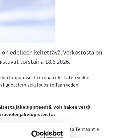
 on edelleen keitettävä. Verkostosta on
istuvat torstaina 18.6.2026.
veden loppumisesta ei enää ole. Täten veden
on huuhtelemiseksi suositellaan veden
isesta jakelupisteestä. Voit hakea vettä
ravedenjakelupisteistä:
toimiston piha-alueella osoitteessa Tehtaantie