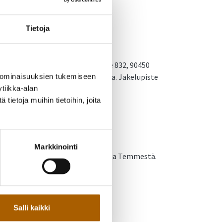
Tietoja
 on osoitteessa Ketolanperäntie 832, 90450
mmästä avoinna olevasta portista. Jakelupiste
 ominaisuuksien tukemiseen
tiikka-alan
ietoja muihin tietoihin, joita
Markkinointi
a lukuun ottamatta Juurussuota ja Temmestä.
0 minuuttia.
Salli kaikki
ä vesi on keitettävä