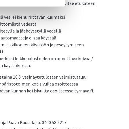
 ruuanlaiton yhteydessä, ei sitä tarvitse etukäteen
 vesi ei kiehu riittävän kuumaksi
mättömästä vedestä
tetyllä ja jäähdytetyllä vedellä
-automaatteja ei saa käyttää
en, tiskikoneen käyttöön ja peseytymiseen
ti
merkiksi leikkuualustoiden on annettava kuivaa /
aa käyttökertaa.
staina 18.6. vesinäytetulosten valmistuttua.
mpäristötoimen kotisivuilta osoitteessa
ävän kunnan kotisivuilta osoitteessa tyrnava.fi.
aja Paavo Kuusela, p. 0400 589 217