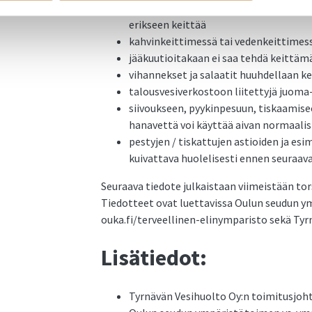
mikäli vesi kiehuu tai tulee keitetyksi
erikseen keittää
kahvinkeittimessä tai vedenkeittimessä
jääkuutioitakaan ei saa tehdä keittä
vihannekset ja salaatit huuhdellaan kei
talousvesiverkostoon liitettyjä juoma
siivoukseen, pyykinpesuun, tiskaamise
hanavettä voi käyttää aivan normaalis
pestyjen / tiskattujen astioiden ja esi
kuivattava huolelisesti ennen seuraav
Seuraava tiedote julkaistaan viimeistään tor
Tiedotteet ovat luettavissa Oulun seudun y
ouka.fi/terveellinen-elinymparisto sekä Tyrn
Lisätiedot:
Tyrnävän Vesihuolto Oy:n toimitusjoht