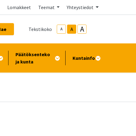
Lomakkeet
Teemat
Yhteystiedot
A
Hae
Tekstikoko
A
A
Päätöksenteko
Kuntainfo
ja kunta