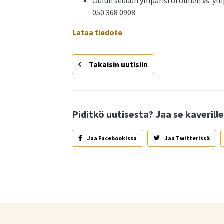
Oulun seudun ympäristötoimen vs. ymp
050 368 0908.
Lataa tiedote
Takaisin uutisiin
Piditkö uutisesta? Jaa se kaverille
Jaa Facebookissa
Jaa Twitterissä