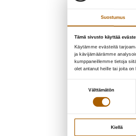
Suostumus
Tämä sivusto käyttää eväste
Käytämme evästeitä tarjoama
ja kävijämäärämme analysoim
kumppaneillemme tietoja siitä
olet antanut heille tai joita o
Suostumuksen
Välttämätön
valinta
Kiellä