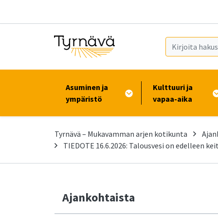
Siirry pääsisältöön (Paina Enter)
Asuminen ja
Kulttuuri ja
ympäristö
vapaa-aika
Tyrnävä – Mukavamman arjen kotikunta
Ajan
TIEDOTE 16.6.2026: Talousvesi on edelleen keit
Ajankohtaista