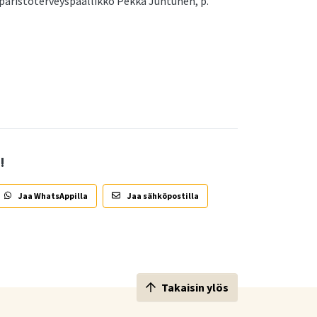
äristöterveyspäällikkö Pekka Juntunen, p.
!
Jaa WhatsAppilla
Jaa sähköpostilla
Takaisin ylös