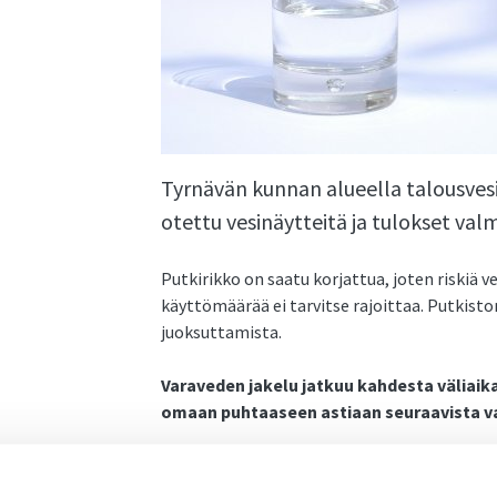
Tyrnävän kunnan alueella talousvesi
otettu vesinäytteitä ja tulokset valm
Putkirikko on saatu korjattua, joten riskiä 
käyttömäärää ei tarvitse rajoittaa. Putkist
juoksuttamista.
Varaveden jakelu jatkuu kahdesta väliaika
omaan puhtaaseen astiaan seuraavista va
Vedenjakelupiste Tyrnävän Vesihuolto Oy:n 
5, 91800 Tyrnävä on avoinna: