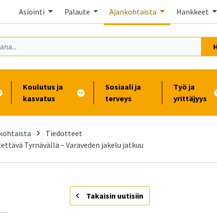
Asiointi
Palaute
Ajankohtaista
Hankkeet
Koulutus ja
Sosiaali ja
Työ ja
kasvatus
terveys
yrittäjyys
kohtaista
Tiedotteet
ettävä Tyrnävällä – Varaveden jakelu jatkuu
-
Takaisin uutisiin