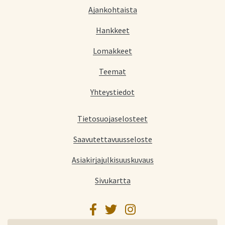
Ajankohtaista
Hankkeet
Lomakkeet
Teemat
Yhteystiedot
Tietosuojaselosteet
Saavutettavuusseloste
Asiakirjajulkisuuskuvaus
Sivukartta
Facebook
Twitter
Instagram