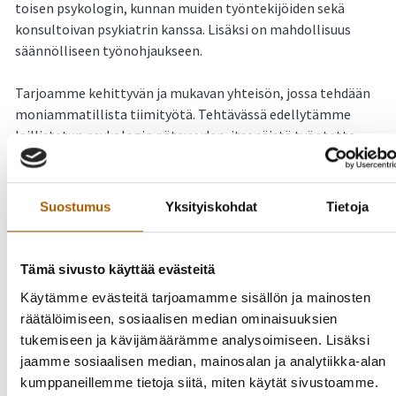
toisen psykologin, kunnan muiden työntekijöiden sekä
konsultoivan psykiatrin kanssa. Lisäksi on mahdollisuus
säännölliseen työnohjaukseen.
Tarjoamme kehittyvän ja mukavan yhteisön, jossa tehdään
moniammatillista tiimityötä. Tehtävässä edellytämme
laillistetun psykologin pätevyyden, itsenäistä työotetta,
kykyä työskennellä moniammatillisissa verkostoissa sekä
hyviä ihmissuhde-taitoja. Eduksi luetaan työkokemus työstä
lasten, nuorten ja perheiden parissa.
Suostumus
Yksityiskohdat
Tietoja
Lue lisää ja hae paikkaa Kuntarekryssä
osoitteessa:
https://www.kuntarekry.fi/fi/tyopaikat/psyko
Tämä sivusto käyttää evästeitä
421323-1/
Käytämme evästeitä tarjoamamme sisällön ja mainosten
räätälöimiseen, sosiaalisen median ominaisuuksien
Tyrnävä tarjoaa mukavampaa arkea lähellä
tukemiseen ja kävijämäärämme analysoimiseen. Lisäksi
kaupunkia. Olemme laadukkaiden lähipalveluiden ja
jaamme sosiaalisen median, mainosalan ja analytiikka-alan
viihtyisämmän asumisen kunta, josta on helppoa hyödyntää
kumppaneillemme tietoja siitä, miten käytät sivustoamme.
Oulun kaupunkiseudun koko tarjontaa. Nopeiden yhteyksien