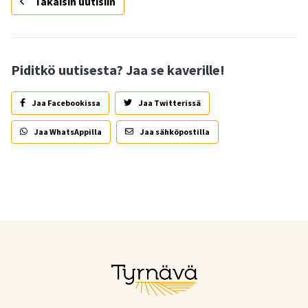
Takaisin uutisiin
Piditkö uutisesta? Jaa se kaverille!
Jaa Facebookissa
Jaa Twitterissä
Jaa WhatsAppilla
Jaa sähköpostilla