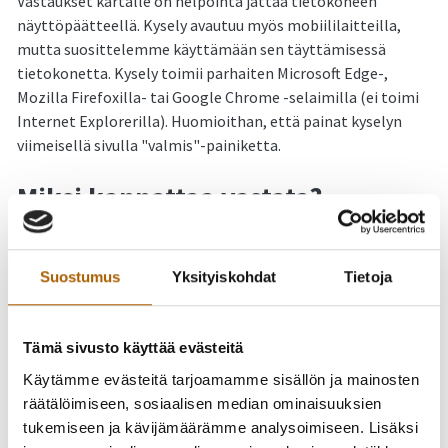
Vastaukset kartalle on helpointa jättää tietokoneen
näyttöpäätteellä. Kysely avautuu myös mobiililaitteilla,
mutta suosittelemme käyttämään sen täyttämisessä
tietokonetta. Kysely toimii parhaiten Microsoft Edge-,
Mozilla Firefoxilla- tai Google Chrome -selaimilla (ei toimi
Internet Explorerilla). Huomioithan, että painat kyselyn
viimeisellä sivulla "valmis"-painiketta.
Miksi kannattaa vastata?
Paikalliset asukkaat sekä alueella muuten liikkuvat ovat
jalankulun ja pyöräilyn olosuhteiden asiantuntijoita, joten
Suostumus
Yksityiskohdat
Tietoja
heidän mielipiteitään selvitetään kaikille auki olevalla
sähköisellä kyselyllä. Kyselyssä on taustatietojen ja suoran
karttapalautteen keräämisen lisäksi omat osionsa sekä
Tämä sivusto käyttää evästeitä
pyöräilylle että jalankululle. Osioissa kartoitetaan
Käytämme evästeitä tarjoamamme sisällön ja mainosten
tyytyväisyyttä nykyisiin kävely- ja pyöräilyolosuhteisiin,
räätälöimiseen, sosiaalisen median ominaisuuksien
kehittämistarpeita sekä keinoja, jotka lisäisivät kävelyä ja
tukemiseen ja kävijämäärämme analysoimiseen. Lisäksi
pyöräilyä.