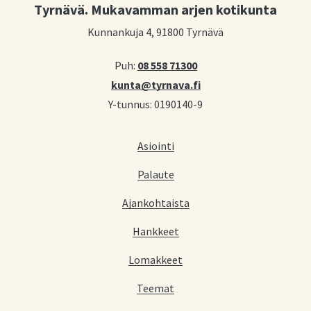
Tyrnävä. Mukavamman arjen kotikunta
Kunnankuja 4, 91800 Tyrnävä
Puh:
08 558 71300
kunta@tyrnava.fi
Y-tunnus: 0190140-9
Asiointi
Palaute
Ajankohtaista
Hankkeet
Lomakkeet
Teemat