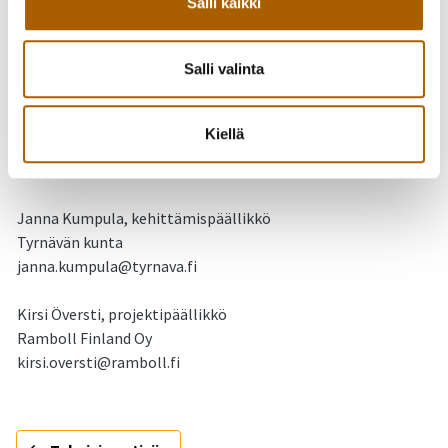
priorisoimaan syksyllä järjestettävässä työpajassa, johon
Salli kaikki
kutsutaan laaja joukko kunnan sidosryhmiä. Työpajasta
tiedotetaan lähempänä ajankohtaa tarkemmin.
Salli valinta
Kehittämissuunnitelma ja siihen kuuluva asukaskysely
laaditaan yhteistyössä Ramboll Finland Oy:n kanssa.
Kiellä
Lisätietoja:
Janna Kumpula, kehittämispäällikkö
Tyrnävän kunta
janna.kumpula@tyrnava.fi
Kirsi Översti, projektipäällikkö
Ramboll Finland Oy
kirsi.oversti@ramboll.fi