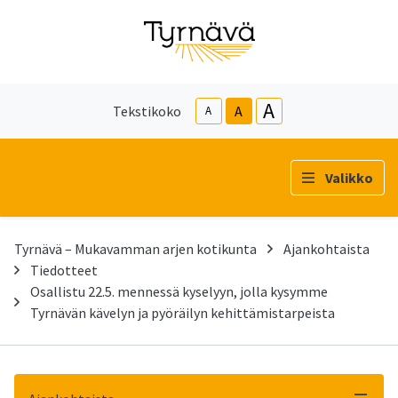
A
Tekstikoko
A
A
Valikko
Tyrnävä – Mukavamman arjen kotikunta
Ajankohtaista
Tiedotteet
Osallistu 22.5. mennessä kyselyyn, jolla kysymme
Tyrnävän kävelyn ja pyöräilyn kehittämistarpeista