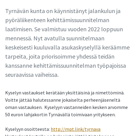
Tyrnävän kunta on käynnistänyt jalankulun ja
pyöräliikenteen kehittämissuunnitelman
laatimisen. Se valmistuu vuoden 2022 loppuun
mennessä. Nyt avatulla suunnitelmaan
keskeisesti kuuluvalla asukaskyselyllä keräämme
tarpeita, joita priorisoimme yhdessä teidän
kanssanne kehittämissuunnitelman työpajoissa
seuraavissa vaiheissa.
Kyselyn vastaukset kerätään yksittäisinä ja nimettöminä.
Voitte jättää halutessanne jokaiselta perheenjäseneltä
oman vastauksen. Kyselyyn vastanneiden kesken arvomme
50 euron lahjakortin Tyrnävällä toimivaan yritykseen.
Kyselyyn osoitteesta:
http://mpt.link/tyrnava