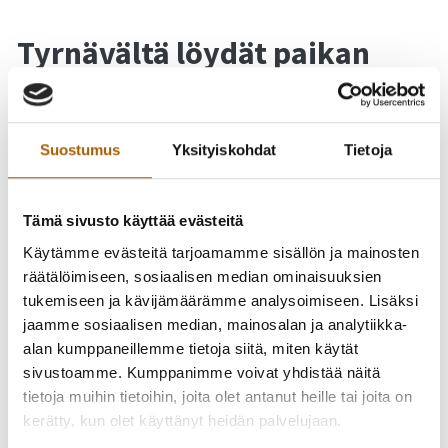
Tyrnävältä löydät paikan
unelmiesi kodille
Tyrnävällä voit asua lähellä luontoa, ja silti palvelut ovat
Suostumus
Yksityiskohdat
Tietoja
lähellä. Meillä arki on sujuvaa ja turvallista. Olemme lasten
ja perheiden kunta, jossa on hyvä harrastaa ja käydä
koulua. Meiltä on kätevää käydä töissä kaikkialla Oulun
Tämä sivusto käyttää evästeitä
seudulla sekä hyödyntää seudun koko tarjontaa. Koti
Käytämme evästeitä tarjoamamme sisällön ja mainosten
Tyrnävällä tarjoaa mukavampaa elämää lähellä kaupunkia.
räätälöimiseen, sosiaalisen median ominaisuuksien
tukemiseen ja kävijämäärämme analysoimiseen. Lisäksi
jaamme sosiaalisen median, mainosalan ja analytiikka-
alan kumppaneillemme tietoja siitä, miten käytät
Tyrnävän kunnan tonttien
sivustoamme. Kumppanimme voivat yhdistää näitä
hinnoittelu vuodelle 2022
tietoja muihin tietoihin, joita olet antanut heille tai joita on
kerätty, kun olet käyttänyt heidän palvelujaan.