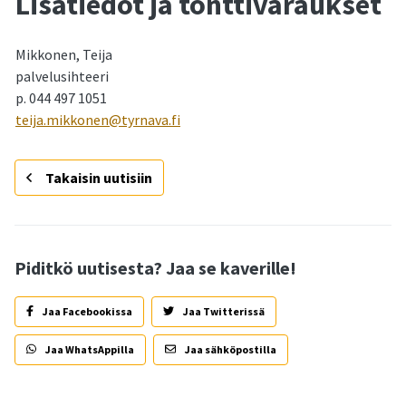
Lisätiedot ja tonttivaraukset
Mikkonen, Teija
palvelusihteeri
p. 044 497 1051
teija.mikkonen@tyrnava.fi
Takaisin uutisiin
Piditkö uutisesta? Jaa se kaverille!
Jaa Facebookissa
Jaa Twitterissä
Jaa WhatsAppilla
Jaa sähköpostilla