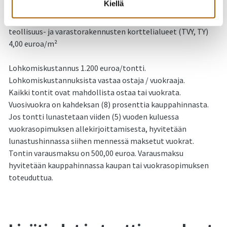
Kiellä
Palvelurakennusten korttelit (P,PL) ja ympäristöä
aiheuttamattomien
teollisuus- ja varastorakennusten korttelialueet (TVY, TY)
4,00 euroa/m²
Lohkomiskustannus 1.200 euroa/tontti.
Lohkomiskustannuksista vastaa ostaja / vuokraaja.
Kaikki tontit ovat mahdollista ostaa tai vuokrata.
Vuosivuokra on kahdeksan (8) prosenttia kauppahinnasta.
Jos tontti lunastetaan viiden (5) vuoden kuluessa
vuokrasopimuksen allekirjoittamisesta, hyvitetään
lunastushinnassa siihen mennessä maksetut vuokrat.
Tontin varausmaksu on 500,00 euroa. Varausmaksu
hyvitetään kauppahinnassa kaupan tai vuokrasopimuksen
toteuduttua.