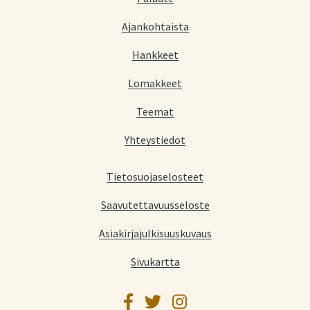
Ajankohtaista
Hankkeet
Lomakkeet
Teemat
Yhteystiedot
Tietosuojaselosteet
Saavutettavuusseloste
Asiakirjajulkisuuskuvaus
Sivukartta
Facebook
Twitter
Instagram