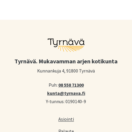
Tyrnävä. Mukavamman arjen kotikunta
Kunnankuja 4, 91800 Tyrnävä
Puh:
08 558 71300
kunta@tyrnava.fi
Y-tunnus: 0190140-9
Asiointi
Palaute