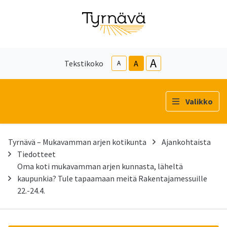
A
Tekstikoko
A
A
Valikko
Tyrnävä – Mukavamman arjen kotikunta
Ajankohtaista
Tiedotteet
Oma koti mukavamman arjen kunnasta, läheltä
kaupunkia? Tule tapaamaan meitä Rakentajamessuille
22.-24.4.