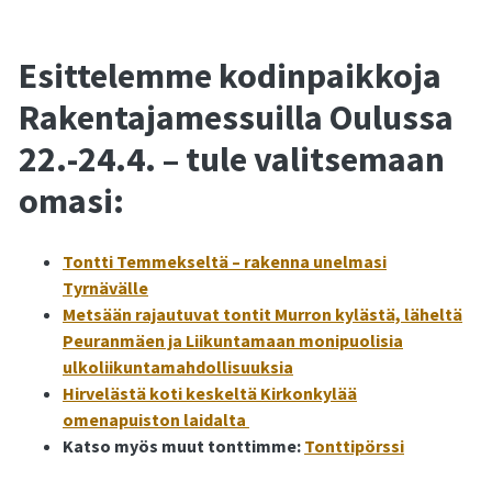
Esittelemme kodinpaikkoja
Rakentajamessuilla Oulussa
22.-24.4. – tule valitsemaan
omasi:
Tontti Temmekseltä – rakenna unelmasi
Tyrnävälle
Metsään rajautuvat tontit Murron kylästä, läheltä
Peuranmäen ja Liikuntamaan monipuolisia
ulkoliikuntamahdollisuuksia
Hirvelästä koti keskeltä Kirkonkylää
omenapuiston laidalta
Katso myös muut tonttimme:
Tonttipörssi