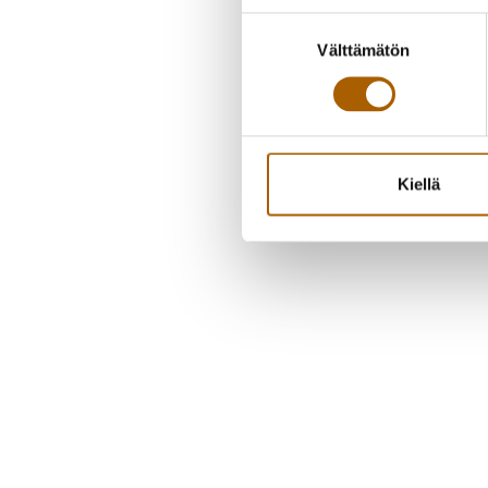
Suostumuksen
Välttämätön
valinta
Kiellä