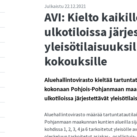
Julkaistu
22.12.2021
AVI: Kielto kaikill
ulkotiloissa järje
yleisötilaisuuksill
kokouksille
Aluehallintovirasto kieltää tartunta
kokonaan Pohjois-Pohjanmaan maakun
ulkotiloissa järjestettävät yleisötila
Aluehallintovirasto määrää tartuntatautilai
Pohjanmaan maakunnan kuntien alueilla sija
kohdissa 1, 2, 3, 4 ja 6 tarkoitetut yleisölle a
oleskeluun tarkoitetut asiakas-, osallistuja- 