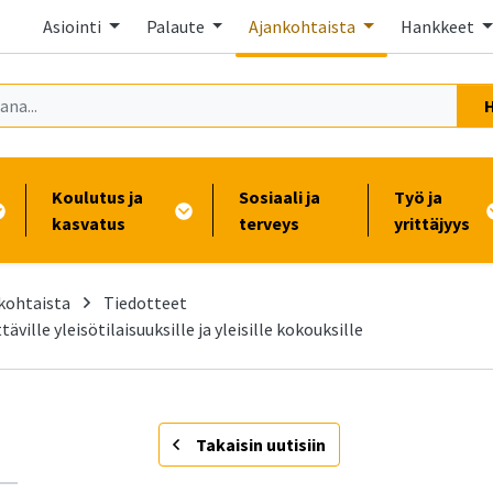
Asiointi
Palaute
Ajankohtaista
Hankkeet
Koulutus ja
Sosiaali ja
Työ ja
kasvatus
terveys
yrittäjyys
kohtaista
Tiedotteet
ttäville yleisötilaisuuksille ja yleisille kokouksille
-
Takaisin uutisiin