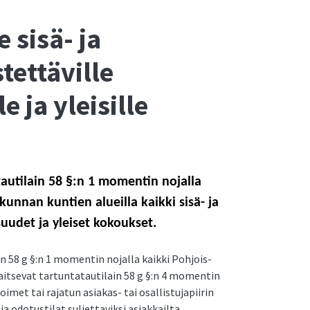
e sisä- ja
stettäville
e ja yleisille
tautilain 58 §:n 1 momentin nojalla
nan kuntien alueilla kaikki sisä- ja
isuudet ja yleiset kokoukset.
n 58 g §:n 1 momentin nojalla kaikki Pohjois-
itsevat tartuntatautilain 58 g §:n 4 momentin
voimet tai rajatun asiakas- tai osallistujapiirin
ja odotustilat suljettaviksi asiakkailta