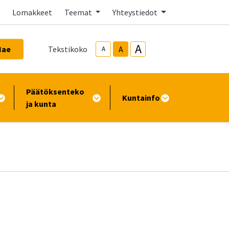
Lomakkeet
Teemat
Yhteystiedot
A
Hae
Tekstikoko
A
A
Päätöksenteko
Kuntainfo
ja kunta