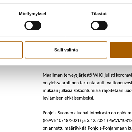
ja toimijat, joita tämä päätös velvoittaa o
perusteluissa.
Tutustu perusteluihin ja m
Mieltymykset
Tilastot
AVI:n päätlksen
pdf-versio
.
Määräysten voimassaolo
Määräykset ovat voimassa ajalla 23.12.2021-3
Salli valinta
Asian taustaa
Maailman terveysjärjestö WHO julisti koronav
on yleisvaarallinen tartuntatauti. Valtioneuvo
mukaan julkisia kokoontumisia rajoitetaan uud
leviämisen ehkäisemiseksi.
Pohjois-Suomen aluehallintovirasto on epidemi
(PSAVI/10718/2021) ja 3.12.2021 (PSAVI/10813/
on annettu määräyksiä Pohjois-Pohjanmaan ku