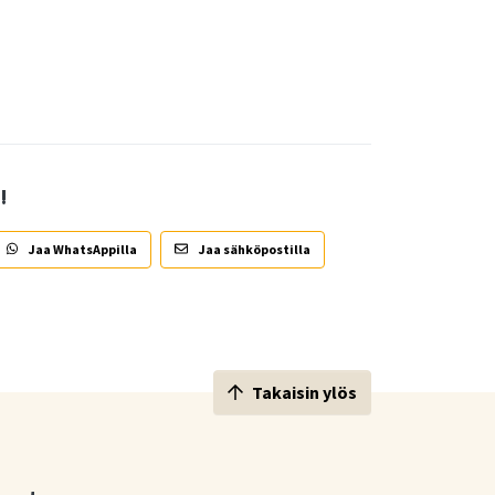
!
Jaa WhatsAppilla
Jaa sähköpostilla
Takaisin ylös