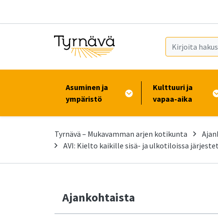
Siirry pääsisältöön (Paina Enter)
Asuminen ja
Kulttuuri ja
ympäristö
vapaa-aika
Tyrnävä – Mukavamman arjen kotikunta
Ajan
AVI: Kielto kaikille sisä- ja ulkotiloissa järjeste
Ajankohtaista