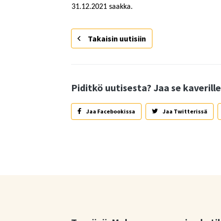
31.12.2021 saakka.
Takaisin uutisiin
Piditkö uutisesta? Jaa se kaverille
Jaa Facebookissa
Jaa Twitterissä