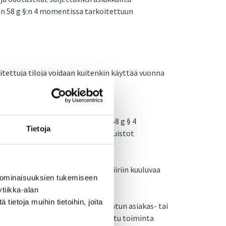
etään 58 g §:n 4 momentissa tarkoitettuun
itettuja tiloja voidaan kuitenkin käyttää vuonna
 ohjattuun harrastustoimintaan
en.
esta ei koske tartuntatautilain 58 g § 4
Tietoja
 mukaisia tiloja ovat sisäleikkipuistot
kä yksityis- tai perhe-elämän piiriin kuuluvaa
 ominaisuuksien tukemiseen
tiikka-alan
ietoja muihin tietoihin, joita
oitetut yleisölle avoimet tai rajatun asiakas- tai
at, 58 g §:n 4 momentissa tarkoitettu toiminta