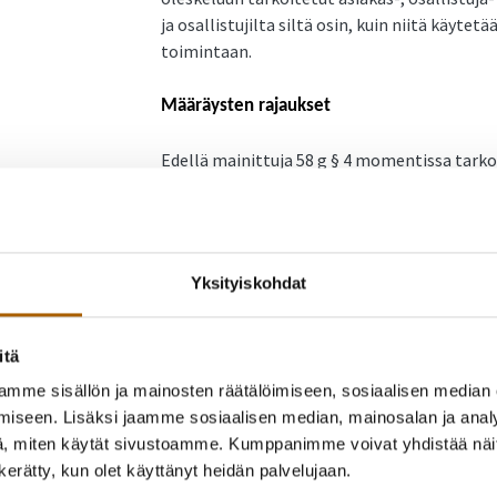
ja osallistujilta siltä osin, kuin niitä käyt
toimintaan.
Määräysten rajaukset
Edellä mainittuja 58 g § 4 momentissa tarko
2004 syntyneiden ja sitä nuorempien lasten
sekä lakisääteisten palvelujen toteuttamise
Tämä määräys tilojen väliaikaisesta sulkemis
Yksityiskohdat
momentin kohdan 5 mukaisia tiloja. 5-kohdan
ja sisäleikkipaikat.
itä
Tämä päätös ei koske ammattiurheilemista ei
mme sisällön ja mainosten räätälöimiseen, sosiaalisen median
toimintaa.
iseen. Lisäksi jaamme sosiaalisen median, mainosalan ja analy
, miten käytät sivustoamme. Kumppanimme voivat yhdistää näitä t
Tartuntatautilain 58 g §:n 4 momentissa tark
n kerätty, kun olet käyttänyt heidän palvelujaan.
osallistujapiirin oleskeluun tarkoitetut til