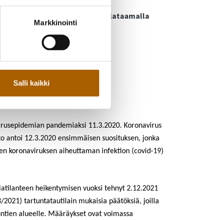
n määritelty tämän päätöksen
ääräyksen rajauksiin tarkemmin lataamalla
Markkinointi
1.12.2021.
Salli kaikki
irusepidemian pandemiaksi 11.3.2020. Koronavirus
sto antoi 12.3.2020 ensimmäisen suosituksen, jonka
en koronaviruksen aiheuttaman infektion (covid-19)
atilanteen heikentymisen vuoksi tehnyt 2.12.2021
2021) tartuntatautilain mukaisia päätöksiä, joilla
ntien alueelle. Määräykset ovat voimassa