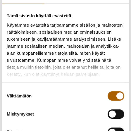
-
22.07.2025
18:00
-
20:00
Tyrnävän Tempaus–
Tämä sivusto käyttää evästeitä
Käytämme evästeitä tarjoamamme sisällön ja mainosten
Jokilaakson PesäKuula
räätälöimiseen, sosiaalisen median ominaisuuksien
tukemiseen ja kävijämäärämme analysoimiseen. Lisäksi
-kotiottelu
jaamme sosiaalisen median, mainosalan ja analytiikka-
alan kumppaneillemme tietoja siitä, miten käytät
sivustoamme. Kumppanimme voivat yhdistää näitä
Tyrnävän Tempaus–Jokilaakson PesäKuula -kotiottelu ti
tietoja muihin tietoihin, joita olet antanut heille tai joita on
22.7. klo 18 Tyrnävän pesäpallostadionilla, Kirkkotie 25.
kerätty, kun olet käyttänyt heidän palvelujaan.
Suostumuksen
Takaisin tapahtumiin
Välttämätön
valinta
Mieltymykset
Kutsu kaveri mukaan!