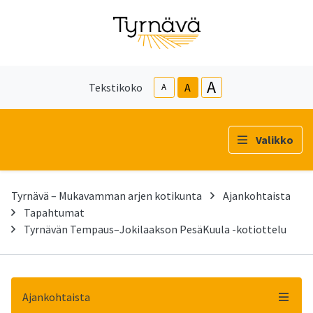
A
Tekstikoko
A
A
Valikko
Tyrnävä – Mukavamman arjen kotikunta
Ajankohtaista
Tapahtumat
Tyrnävän Tempaus–Jokilaakson PesäKuula -kotiottelu
Ajankohtaista