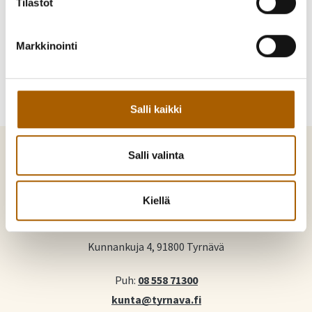
Tilastot
Jaa Facebookissa
Jaa Twitterissä
Jaa WhatsAppilla
Jaa sähköpostilla
Markkinointi
Salli kaikki
Salli valinta
Kiellä
Tyrnävä. Mukavamman arjen kotikunta
Kunnankuja 4, 91800 Tyrnävä
Puh:
08 558 71300
kunta@tyrnava.fi