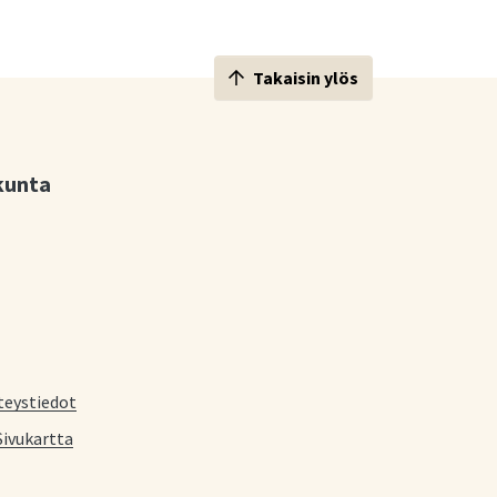
Takaisin ylös
kunta
teystiedot
Sivukartta