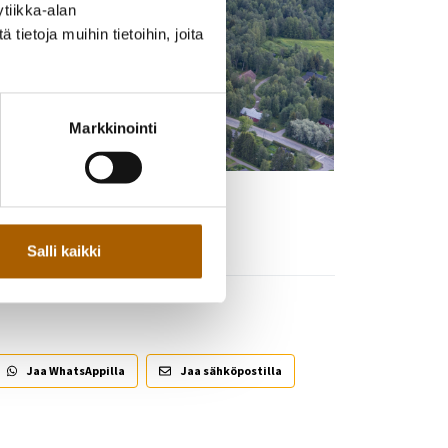
tiikka-alan
ietoja muihin tietoihin, joita
Markkinointi
Salli kaikki
Jaa WhatsAppilla
Jaa sähköpostilla