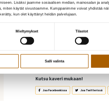
iseen. Lisäksi jaamme sosiaalisen median, mainosalan ja analy
, miten käytät sivustoamme. Kumppanimme voivat yhdistää näitä t
n kerätty, kun olet käyttänyt heidän palvelujaan.
Mieltymykset
Tilastot
Takaisin tapahtumiin
Salli valinta
Kutsu kaveri mukaan!
Jaa Facebookissa
Jaa Twitterissä