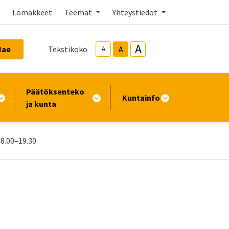
Lomakkeet
Teemat
Yhteystiedot
A
Hae
Tekstikoko
A
A
Päätöksenteko
Kuntainfo
ja kunta
18.00–19.30