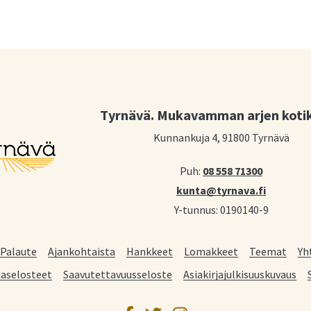
Tyrnävä. Mukavamman arjen koti
Kunnankuja 4, 91800 Tyrnävä
Puh:
08 558 71300
kunta@tyrnava.fi
Y-tunnus: 0190140-9
Palaute
Ajankohtaista
Hankkeet
Lomakkeet
Teemat
Yh
jaselosteet
Saavutettavuusseloste
Asiakirjajulkisuuskuvaus