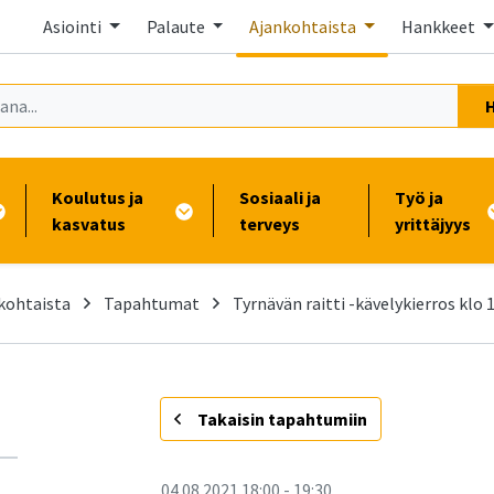
Asiointi
Palaute
Ajankohtaista
Hankkeet
Koulutus ja
Sosiaali ja
Työ ja
kasvatus
terveys
yrittäjyys
kohtaista
Tapahtumat
Tyrnävän raitti -kävelykierros klo 
-
Takaisin tapahtumiin
04.08.2021
18:00
-
19:30