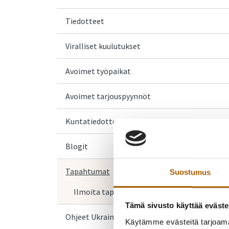
Tiedotteet
Viralliset kuulutukset
Avoimet työpaikat
Avoimet tarjouspyynnöt
Kuntatiedotteet
Blogit
Tapahtumat
Suostumus
Ilmoita tapahtuma
Tämä sivusto käyttää eväste
Ohjeet Ukrainasta saapuville
Käytämme evästeitä tarjoama