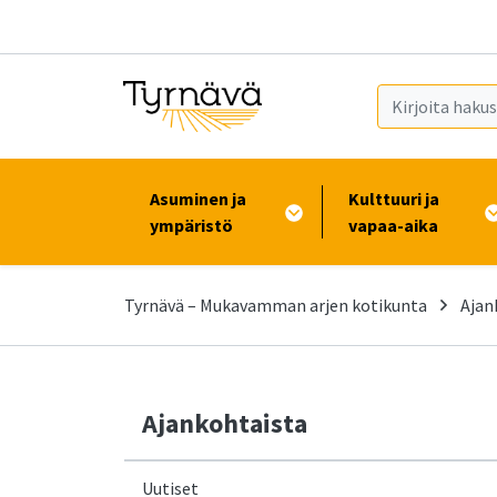
Siirry pääsisältöön (Paina Enter)
Asuminen ja
Kulttuuri ja
ympäristö
vapaa-aika
Tyrnävä – Mukavamman arjen kotikunta
Ajan
Ajankohtaista
Uutiset