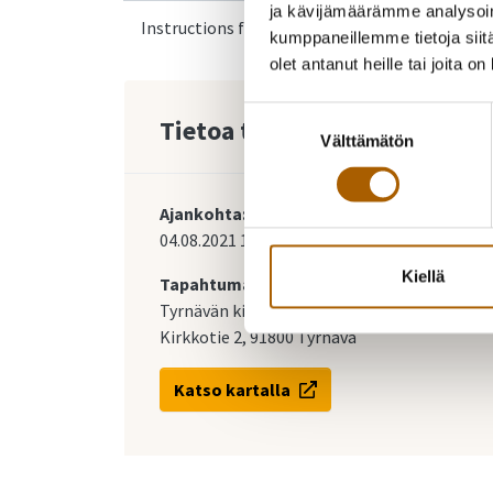
ja kävijämäärämme analysoim
Instructions for Ukrainian arrivals
kumppaneillemme tietoja siitä
olet antanut heille tai joita o
Suostumuksen
Tietoa tapahtumasta
Välttämätön
valinta
Ajankohta:
04.08.2021
18:00
-
19:30
Kiellä
Tapahtumapaikka:
Tyrnävän kirkko
Kirkkotie 2, 91800 Tyrnävä
Katso kartalla