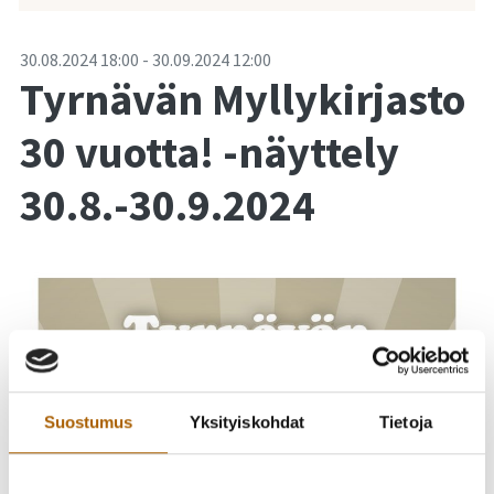
-
30.08.2024
18:00
-
30.09.2024
12:00
Tyrnävän Myllykirjasto
30 vuotta! -näyttely
30.8.-30.9.2024
Suostumus
Yksityiskohdat
Tietoja