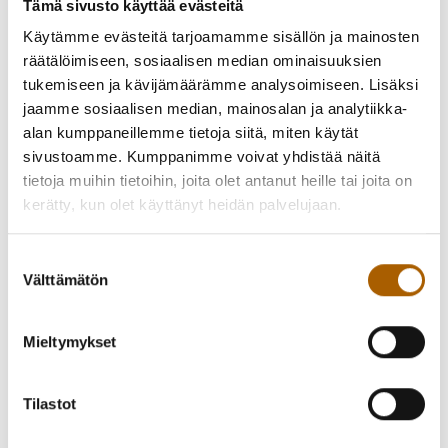
Tämä sivusto käyttää evästeitä
Käytämme evästeitä tarjoamamme sisällön ja mainosten
räätälöimiseen, sosiaalisen median ominaisuuksien
tukemiseen ja kävijämäärämme analysoimiseen. Lisäksi
jaamme sosiaalisen median, mainosalan ja analytiikka-
alan kumppaneillemme tietoja siitä, miten käytät
sivustoamme. Kumppanimme voivat yhdistää näitä
tietoja muihin tietoihin, joita olet antanut heille tai joita on
kerätty, kun olet käyttänyt heidän palvelujaan.
Suostumuksen
Välttämätön
valinta
Mieltymykset
Vuonna 2024 Tyrnävän upea Myllykirjasto täyttää 30 vuotta!
Tilastot