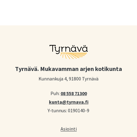
Tyrnävä. Mukavamman arjen kotikunta
Kunnankuja 4, 91800 Tyrnävä
Puh:
08 558 71300
kunta@tyrnava.fi
Y-tunnus: 0190140-9
Asiointi