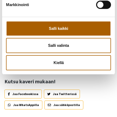
Juhlavuoden kunniaksi Tyrnävän kunnan näyttelytilassa
Markkinointi
nähdään Myllykirjaston 30-vuotisnäyttely.
Salli kaikki
Juhlavuoden logon on suunnitellut sarjakuvataiteilija Esa
Holopainen.
Salli valinta
Takaisin tapahtumiin
Kiellä
Kutsu kaveri mukaan!
Jaa Facebookissa
Jaa Twitterissä
Jaa WhatsAppilla
Jaa sähköpostilla