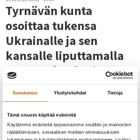
Tyrnävän kunta
osoittaa tukensa
Ukrainalle ja sen
kansalle liputtamalla
Suomen ja Ukrainan
lipuilla Tyrnävän
Suostumus
Yksityiskohdat
Tietoja
torilla 5.12.2025
Tämä sivusto käyttää evästeitä
Käytämme evästeitä tarjoamamme sisällön ja mainosten
räätälöimiseen, sosiaalisen median ominaisuuksien
tukemiseen ja kävijämäärämme analysoimiseen. Lisäksi