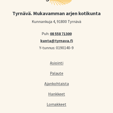
Tyrnävä. Mukavamman arjen kotikunta
Kunnankuja 4, 91800 Tyrnävä
Puh:
08 558 71300
kunta@tyrnava.fi
Y-tunnus: 0190140-9
Asiointi
Palaute
Ajankohtaista
Hankkeet
Lomakkeet