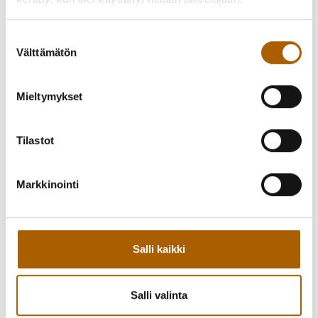
Suostumuksen
Välttämätön
valinta
Mieltymykset
Tilastot
Takaisin tapahtumiin
Markkinointi
Kutsu kaveri mukaan!
Salli kaikki
Jaa Facebookissa
Jaa Twitterissä
Salli valinta
Jaa WhatsAppilla
Jaa sähköpostilla