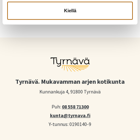
Kiellä
Tyrnävä. Mukavamman arjen kotikunta
Kunnankuja 4, 91800 Tyrnävä
Puh:
08 558 71300
kunta@tyrnava.fi
Y-tunnus: 0190140-9