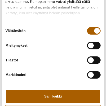
sivustoamme. Kumppanimme voivat yhdistää näitä
tietoja muihin tietoihin, joita olet antanut heille tai joita on
kerätty, kun olet käyttänyt heidän palvelujaan.
Suostumuksen
Välttämätön
valinta
Mieltymykset
Tilastot
Markkinointi
InBody-
kehonkoostumusmittausten
Salli kaikki
ajanvaraus
täältä
.