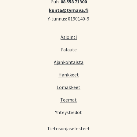
Puh:
08 558 71300
kunta@tyrnava.fi
Y-tunnus: 0190140-9
Asiointi
Palaute
Ajankohtaista
Hankkeet
Lomakkeet
Teemat
Yhteystiedot
Tietosuojaselosteet