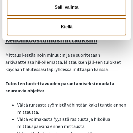
Salli valinta
Jos ajanvaraus ei onnistu tai et löydä sopivaa aikaa, soita
liikuntakoordinaattorille: p. 040 651 2638.
Kiellä
Ohjeistus InBody-
kehonkoostumusmittauksiin
Mittaus kestää noin minuutin ja se suoritetaan
arkivaatteissa hikoilematta. Mittauksen jälkeen tulokset
käydään halutessasi läpi yhdessä mittaajan kanssa.
Tulosten luotettavuuden parantamiseksi noudata
seuraavia ohjeita:
Vältä runsasta syömistä vähintään kaksi tuntia ennen
mittausta.
Vältä voimakasta fyysistä rasitusta ja hikoilua
mittauspäivänä ennen mittausta.