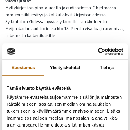
vuotisjuhlat
Myllykirjaston piha-alueella ja auditoriossa. Ohjelmassa
mm. musiikkiesitys ja kakkukahvit kirjaston edessä,
Sydänliiton Yhdessä hyvää sydämelle -verkkoluento
Meijerikadun auditoriossa klo 18. Pientä visailua ja arvontaa,
tekemistä kaikenikäisille.
Pe 23.5. klo 13–15 Kevättempaus
Kaikille avoin tapahtuma torilla ja Sekralla. Ohjelmassa
mm. kahvitarjoilu, musiikkia, liikuntatoimen pisteellä
Suostumus
Yksityiskohdat
Tietoja
jumppaa ja pientä kilpailua, Pohteen Digi- ja Aino -
neuvontaa. Järjestäjinä Tyrnävän vanhus- ja
vammaisneuvosto, liikuntatoimi ja Tyrnävän Tempaus.
Tämä sivusto käyttää evästeitä
Käytämme evästeitä tarjoamamme sisällön ja mainosten
räätälöimiseen, sosiaalisen median ominaisuuksien
tukemiseen ja kävijämäärämme analysoimiseen. Lisäksi
jaamme sosiaalisen median, mainosalan ja analytiikka-
alan kumppaneillemme tietoja siitä, miten käytät