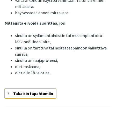
Vältä alkoholin käyttöä vähintään 12 tuntia ennen
mittausta.
Käy vessassa ennen mittausta.
Mittausta ei voida suorittaa, jos
sinulla on sydämentahdistin tai muu implantoitu
lääkinnällinen laite,
sinulla on tarttuva tai nestetasapainoon vaikuttava
sairaus,
sinulla on raajaproteesi,
olet raskaana,
olet alle 18-vuotias.
Takaisin tapahtumiin