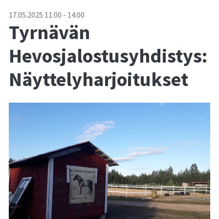
-
17.05.2025
11:00
-
14:00
Tyrnävän
Hevosjalostusyhdistys:
Näyttelyharjoitukset