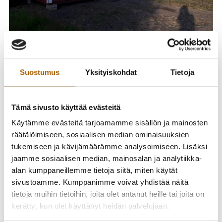
Tyrnävän Hevosjalostusyhdistys järjestää:
Suostumus
Yksityiskohdat
Tietoja
Näyttelyharjoitukset
Lauantaina 17.5.2025 klo 11
Osoitteessa Kankaanlaita 3, 91800 Tyrnävä
Tämä sivusto käyttää evästeitä
Lisätietoja voi kysyä tyrnavanhjy@gmail.com
Käytämme evästeitä tarjoamamme sisällön ja mainosten
räätälöimiseen, sosiaalisen median ominaisuuksien
Tule harjoittelemaan ja hakemaan kokemusta!
tukemiseen ja kävijämäärämme analysoimiseen. Lisäksi
Hyvä tilaisuus erityisestä nuorille tai kokemattomille
jaamme sosiaalisen median, mainosalan ja analytiikka-
hevosille ja poneille, tai esittäjäkokemusta kaipaaville.
alan kumppaneillemme tietoja siitä, miten käytät
Arvosteluun kirjataan ”vinkit jatkoon” – rohkeasti mukaan!
sivustoamme. Kumppanimme voivat yhdistää näitä
tietoja muihin tietoihin, joita olet antanut heille tai joita on
Näyttelyharjoituksen ohjeet:
kerätty, kun olet käyttänyt heidän palvelujaan.
1. Näyttelyluokat
1) Ponit 2) Lämminveriset 3) Kylmäveriset