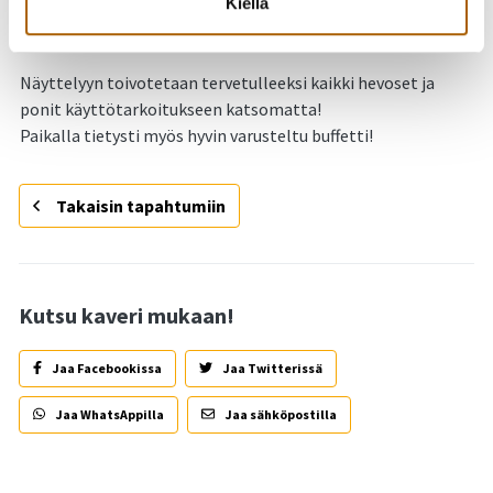
10. Kaikki osallistuminen omalla vastuulla.
Kiellä
11. Järjestäjä pidättää itsellään oikeuden muutoksiin.
Näyttelyyn toivotetaan tervetulleeksi kaikki hevoset ja
ponit käyttötarkoitukseen katsomatta!
Paikalla tietysti myös hyvin varusteltu buffetti!
Takaisin tapahtumiin
Kutsu kaveri mukaan!
Jaa Facebookissa
Jaa Twitterissä
Jaa WhatsAppilla
Jaa sähköpostilla