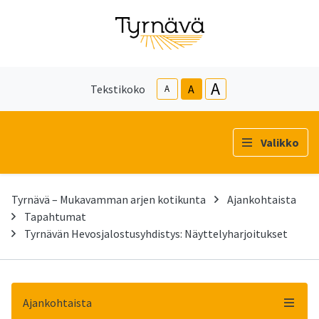
A
Tekstikoko
A
A
Valikko
Tyrnävä – Mukavamman arjen kotikunta
Ajankohtaista
Tapahtumat
Tyrnävän Hevosjalostusyhdistys: Näyttelyharjoitukset
Ajankohtaista