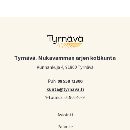
Tyrnävä. Mukavamman arjen kotikunta
Kunnankuja 4, 91800 Tyrnävä
Puh:
08 558 71300
kunta@tyrnava.fi
Y-tunnus: 0190140-9
Asiointi
Palaute