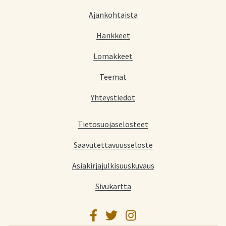
Ajankohtaista
Hankkeet
Lomakkeet
Teemat
Yhteystiedot
Tietosuojaselosteet
Saavutettavuusseloste
Asiakirjajulkisuuskuvaus
Sivukartta
Facebook
Twitter
Instagram