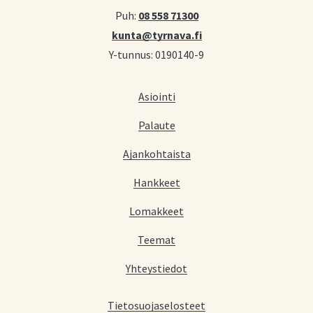
Puh:
08 558 71300
kunta@tyrnava.fi
Y-tunnus: 0190140-9
Asiointi
Palaute
Ajankohtaista
Hankkeet
Lomakkeet
Teemat
Yhteystiedot
Tietosuojaselosteet