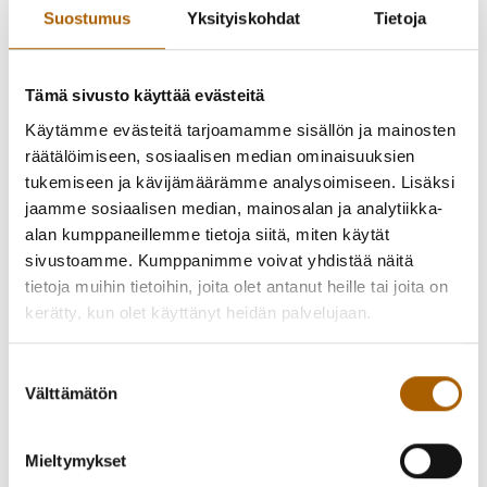
Suostumus
Yksityiskohdat
Tietoja
Tämä sivusto käyttää evästeitä
Käytämme evästeitä tarjoamamme sisällön ja mainosten
räätälöimiseen, sosiaalisen median ominaisuuksien
Tyrnävä Tractor Pulling traktorivedon SM-osakilpailut
tukemiseen ja kävijämäärämme analysoimiseen. Lisäksi
järjestetään lauantaina 19.7.2025 klo 11 alkaen Tyrnävän
jaamme sosiaalisen median, mainosalan ja analytiikka-
Ojakylässä, osoitteessa Kankaanlaita 1.
alan kumppaneillemme tietoja siitä, miten käytät
sivustoamme. Kumppanimme voivat yhdistää näitä
Tyrnävä Tractor Pulling tuo Suomen kovimmat
tietoja muihin tietoihin, joita olet antanut heille tai joita on
vetotraktorit ja kuorma-autot jälleen lakeuksille! Luvassa
kerätty, kun olet käyttänyt heidän palvelujaan.
on tuttuun tapaan raakaa voimaa ja äärimmilleen viritettyjä
koneita. Perheen pienimmille on tarjolla polkutraktorikisa,
Suostumuksen
kepparikisa sekä pomppulinna.
Välttämätön
valinta
Ruoka- ja juomapuolella on tarjolla mm. Kujalan burgereita,
Mieltymykset
pizzaa ja toki myös perinteistä makkaraa. Makean nälkään