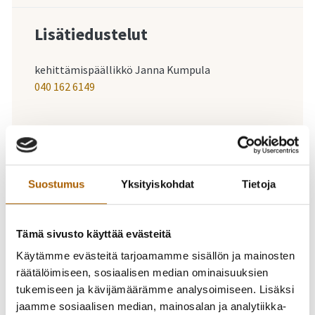
Lisätiedustelut
kehittämispäällikkö Janna Kumpula
040 162 6149
-
19.02.2026
18:00
-
20:00
Tule mukaan
Suostumus
Yksityiskohdat
Tietoja
kehittämään
Tämä sivusto käyttää evästeitä
kirkonkylää! 2/3
Käytämme evästeitä tarjoamamme sisällön ja mainosten
räätälöimiseen, sosiaalisen median ominaisuuksien
tukemiseen ja kävijämäärämme analysoimiseen. Lisäksi
Teema: muinaismuistot, rakennettu kulttuuriympäristö ja
jaamme sosiaalisen median, mainosalan ja analytiikka-
uusi Tyrnävä – ideoimme yhdessä