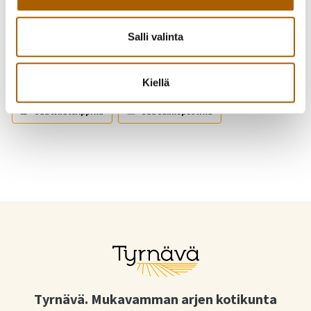
Salli valinta
Kutsu kaveri mukaan!
Kiellä
Jaa Facebookissa
Jaa Twitterissä
Jaa WhatsAppilla
Jaa sähköpostilla
Tyrnävä. Mukavamman arjen kotikunta