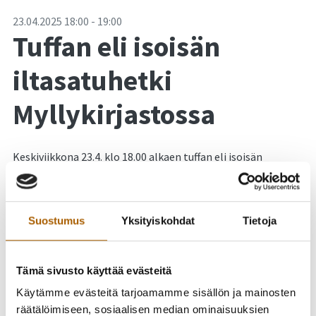
-
23.04.2025
18:00
-
19:00
Tuffan eli isoisän
iltasatuhetki
Myllykirjastossa
Keskiviikkona 23.4. klo 18.00 alkaen tuffan eli isoisän
iltasatuhetki, satuja lukemassa Veli-Matti Hietikko.
Satuhetki pidetään Myllykirjaston 2. kerroksen
näyttelytilassa, jossa tällä hetkellä on Kirsi Kunnas 100
Suostumus
Yksityiskohdat
Tietoja
vuotta - Runo-olohuone-näyttely.
Vapaa pääsy, tervetuloa!
Tämä sivusto käyttää evästeitä
Käytämme evästeitä tarjoamamme sisällön ja mainosten
räätälöimiseen, sosiaalisen median ominaisuuksien