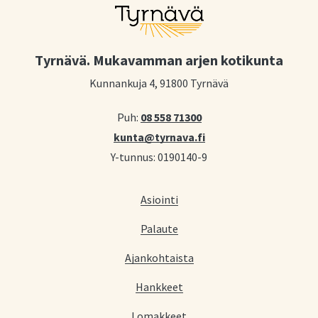
Tyrnävä. Mukavamman arjen kotikunta
Kunnankuja 4, 91800 Tyrnävä
Puh:
08 558 71300
kunta@tyrnava.fi
Y-tunnus: 0190140-9
Asiointi
Palaute
Ajankohtaista
Hankkeet
Lomakkeet