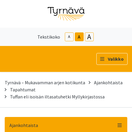
A
Tekstikoko
A
A
Valikko
Tyrnävä – Mukavamman arjen kotikunta
Ajankohtaista
Tapahtumat
Tuffan eli isoisän iltasatuhetki Myllykirjastossa
Ajankohtaista