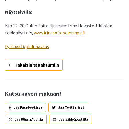
Näyttelytila:
Klo 12–20 Oulun Taiteilijaseura: Irina Havaste-Ukkolan
taidenäyttely,
www.irinasofiapaintings.fi
tyrnava.fi/joulunavaus
Takaisin tapahtumiin
Kutsu kaveri mukaan!
Jaa Facebookissa
Jaa Twitterissä
Jaa WhatsAppilla
Jaa sähköpostilla