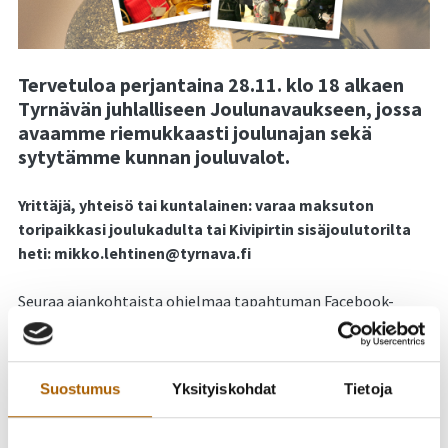
Tervetuloa perjantaina 28.11. klo 18 alkaen
Tyrnävän juhlalliseen Joulunavaukseen, jossa
avaamme riemukkaasti joulunajan sekä
sytytämme kunnan jouluvalot.
Yrittäjä, yhteisö tai kuntalainen: varaa maksuton
toripaikkasi joulukadulta tai Kivipirtin sisäjoulutorilta
heti: mikko.lehtinen@tyrnava.fi
Seuraa ajankohtaista ohjelmaa tapahtuman Facebook-
sivulla:
https://fb.me/e/6fb2asUh0
Itse joulupukki saapuu Meijerikadulle jututtamaan perheen
Suostumus
Yksityiskohdat
Tietoja
pienimpiä sekä kuuntelemaan lahjatoiveita! Joulukadun
hauska ohjelma ja joulutori tarjoavat mukavan illan koko
perheelle Tyrnävän tunnelmallisella Meijerialueella.