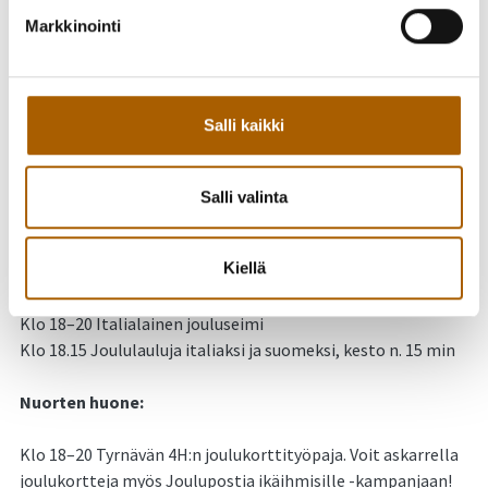
Meijerialue & Myllykirjasto:
Markkinointi
Klo 12–20 Myllykirjasto avoinna
Klo 18–20 Joulutori Meijerikadulla & sisällä Kivipirtissä
Klo 18–20 Joulupukki tavattavissa!
Salli kaikki
Klo 18–20 Joulupuurotarjoilu Ravintola Pömilän edustalla.
Maksuton, Tyrnävän Yrittäjät ja Partiolippukunta Tyrnävän
Mustavarikset tarjoavat.
Salli valinta
Klo 18–20 Rekiajelua, maksuton, Petran Hevostoiminta
Kiellä
Lehtisali:
Klo 18–20 Italialainen jouluseimi
Klo 18.15 Joululauluja italiaksi ja suomeksi, kesto n. 15 min
Nuorten huone:
Klo 18–20 Tyrnävän 4H:n joulukorttityöpaja. Voit askarrella
joulukortteja myös Joulupostia ikäihmisille -kampanjaan!