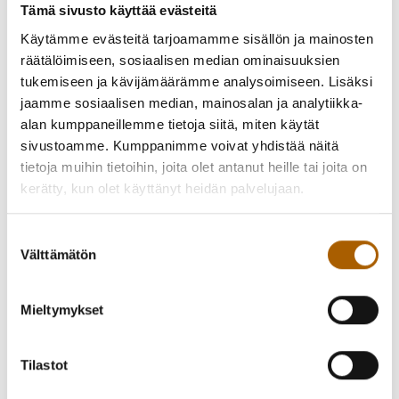
Tämä sivusto käyttää evästeitä
Käytämme evästeitä tarjoamamme sisällön ja mainosten
Sekä joulukadulla että Kivipirtin sisäjoulutorilla on suuri
räätälöimiseen, sosiaalisen median ominaisuuksien
määrä myyjiä. Joulutorilla maksaminen onnistuu pääasiassa
tukemiseen ja kävijämäärämme analysoimiseen. Lisäksi
maksupäätteillä tai MobilePaylla, mutta suosittelemme
jaamme sosiaalisen median, mainosalan ja analytiikka-
varaamaan myös käteistä rahaa mukaan.
alan kumppaneillemme tietoja siitä, miten käytät
O H J E L M A :
sivustoamme. Kumppanimme voivat yhdistää näitä
tietoja muihin tietoihin, joita olet antanut heille tai joita on
kerätty, kun olet käyttänyt heidän palvelujaan.
Maitolaituri Meijerikadulla:
Klo 18.00 Joulukauden avaus & Tyrnävän jouluvalojen
Suostumuksen
Välttämätön
juhlallinen sytytys
valinta
Klo 18.05 Kauneimmat joululaulut -vartti, Tyrnävän
seurakunta
Mieltymykset
Klo 18.30 Tiernapojat
Klo 19.00 Kauneimmat joululaulut -vartti, Tyrnävän
seurakunta
Tilastot