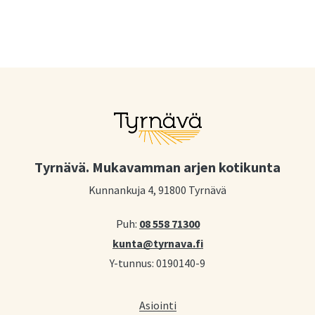
Tyrnävä. Mukavamman arjen kotikunta
Kunnankuja 4, 91800 Tyrnävä
Puh:
08 558 71300
kunta@tyrnava.fi
Y-tunnus: 0190140-9
Asiointi