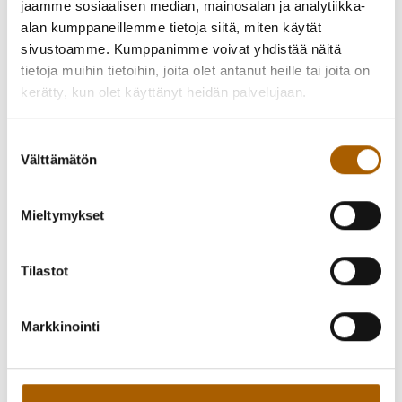
kellot”
jaamme sosiaalisen median, mainosalan ja analytiikka-
alan kumppaneillemme tietoja siitä, miten käytät
sivustoamme. Kumppanimme voivat yhdistää näitä
Temmeksen kirkossa to 7.11.2024 klo 19
tietoja muihin tietoihin, joita olet antanut heille tai joita on
kerätty, kun olet käyttänyt heidän palvelujaan.
Oulun Tuomiokirkon Katedraalikuoro, johtaa Henna-Mari
Sivula. Konsertin ohjelma koostuu rakastetuista
Suostumuksen
hengellisistä kuorolauluista. Ohjelmassa on
Välttämätön
valinta
pyhäinpäiväteemaisia lauluja ja lauluja isänmaasta.
Konsertin avauslauluja kuullaan Konsta Jylhän säveltämä
Mieltymykset
laulu "Kaikuvat kellot kotoisen kirkon". Oulun Tuomiokirkon
Katedraalikuoro on pääasiassa opiskelijoista ja työikäisistä
laulajista koostuva korkeatasoinen sekakuoro.
Tilastot
Vapaa pääsy.
Markkinointi
Lämpimästi tervetuloa!