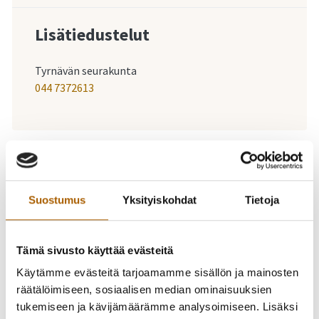
Lisätiedustelut
Tyrnävän seurakunta
044 7372613
-
07.11.2024
19:00
-
22:00
Temmeksen kirkon
Suostumus
Yksityiskohdat
Tietoja
käyttöönoton
juhlakonsertti
Tämä sivusto käyttää evästeitä
Käytämme evästeitä tarjoamamme sisällön ja mainosten
”Kaikuvat kotikirkon
räätälöimiseen, sosiaalisen median ominaisuuksien
tukemiseen ja kävijämäärämme analysoimiseen. Lisäksi