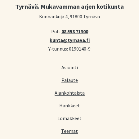
Tyrnävä. Mukavamman arjen kotikunta
Kunnankuja 4, 91800 Tyrnävä
Puh:
08 558 71300
kunta@tyrnava.fi
Y-tunnus: 0190140-9
Asiointi
Palaute
Ajankohtaista
Hankkeet
Lomakkeet
Teemat