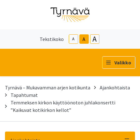
A
Tekstikoko
A
A
Valikko
Tyrnävä – Mukavamman arjen kotikunta
Ajankohtaista
Tapahtumat
Temmeksen kirkon käyttöönoton juhlakonsertti
”Kaikuvat kotikirkon kellot”