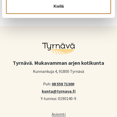
Kiellä
Tyrnävä. Mukavamman arjen kotikunta
Kunnankuja 4, 91800 Tyrnävä
Puh:
08 558 71300
kunta@tyrnava.fi
Y-tunnus: 0190140-9
Asiointi