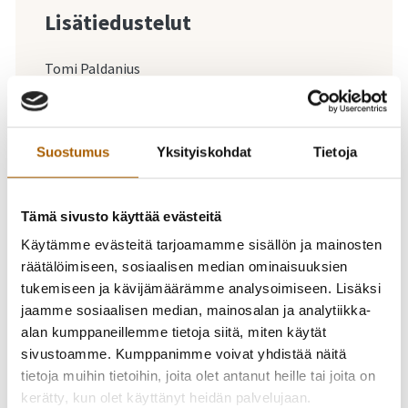
Lisätiedustelut
Tomi Paldanius
041-4986563
Suostumus
Yksityiskohdat
Tietoja
-
19.04.2026
11:00
-
12:00
Suuret klassikot
Tämä sivusto käyttää evästeitä
Käytämme evästeitä tarjoamamme sisällön ja mainosten
soolokitaralla konsertti
räätälöimiseen, sosiaalisen median ominaisuuksien
tukemiseen ja kävijämäärämme analysoimiseen. Lisäksi
jaamme sosiaalisen median, mainosalan ja analytiikka-
Mainetta Suomessa ja maailmalla niittänyt Tomi
alan kumppaneillemme tietoja siitä, miten käytät
Paldanius soittaa klassikkohittejä menneiltä
sivustoamme. Kumppanimme voivat yhdistää näitä
vuosikymmeniltä.
tietoja muihin tietoihin, joita olet antanut heille tai joita on
kerätty, kun olet käyttänyt heidän palvelujaan.