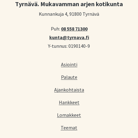
Tyrnävä. Mukavamman arjen kotikunta
Kunnankuja 4, 91800 Tyrnävä
Puh:
08 558 71300
kunta@tyrnava.fi
Y-tunnus: 0190140-9
Asiointi
Palaute
Ajankohtaista
Hankkeet
Lomakkeet
Teemat