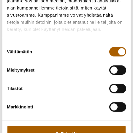
jaamme sosiaalisen median, mainosalan ja analytiikka-
alan kumppaneillemme tietoja siitä, miten käytät
sivustoamme. Kumppanimme voivat yhdistää näitä
tietoja muihin tietoihin, joita olet antanut heille tai joita on
kerätty, kun olet käyttänyt heidän palvelujaan.
Suostumuksen
Välttämätön
valinta
Mieltymykset
Tilastot
Markkinointi