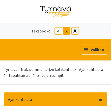
A
Tekstikoko
A
A
Valikko
Tyrnävä – Mukavamman arjen kotikunta
Ajankohtaista
Tapahtumat
Siltojen sumpit
Ajankohtaista