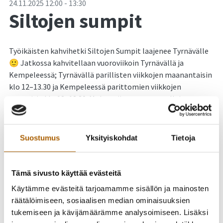
-
24.11.2025
12:00
-
13:30
Siltojen sumpit
Työikäisten kahvihetki Siltojen Sumpit laajenee Tyrnävälle
🙂 Jatkossa kahvitellaan vuoroviikoin Tyrnävällä ja
Kempeleessä; Tyrnävällä parillisten viikkojen maanantaisin
klo 12–13.30 ja Kempeleessä parittomien viikkojen
torstaisin klo 12–13.30. Molempiin ovat tervetulleita
työikäiset kaikista hankekunnista. Ei tarvitse ilmoittautua
ennakkoon ja viipyä voi sen aikaa kuin kulloinkin omiin
aikatauluihin passaa.
Suostumus
Yksityiskohdat
Tietoja
Ensimmäiset Sumpit ovat Koivulassa maanantaina 10.11.
Tämä sivusto käyttää evästeitä
Käytämme evästeitä tarjoamamme sisällön ja mainosten
räätälöimiseen, sosiaalisen median ominaisuuksien
tukemiseen ja kävijämäärämme analysoimiseen. Lisäksi