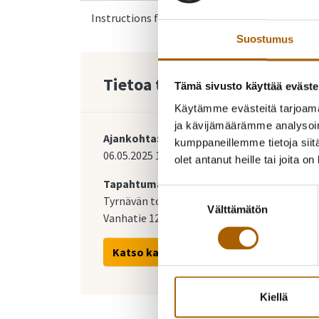
Instructions for Ukrainian arrivals
Suostumus
Tietoa tapahtumasta
Tämä sivusto käyttää eväste
Käytämme evästeitä tarjoama
ja kävijämäärämme analysoim
Ajankohta:
kumppaneillemme tietoja siitä
06.05.2025
15:00
-
19:00
olet antanut heille tai joita o
Tapahtumapaikka:
Suostumuksen
Tyrnävän tori
Välttämätön
valinta
Vanhatie 12, 91800 Tyrnävä
Katso kartalla
Kiellä