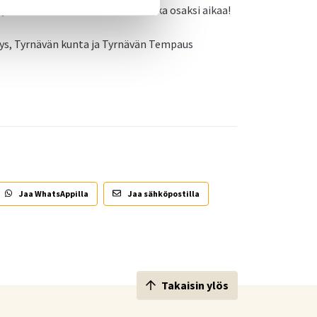
ja kahvia! Voit tulla mukaan vaikka osaksi aikaa!
tys, Tyrnävän kunta ja Tyrnävän Tempaus
Jaa WhatsAppilla
Jaa sähköpostilla
Takaisin ylös