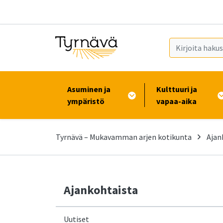
Siirry pääsisältöön (Paina Enter)
Asuminen ja
Kulttuuri ja
ympäristö
vapaa-aika
Tyrnävä – Mukavamman arjen kotikunta
Ajan
Ajankohtaista
Uutiset