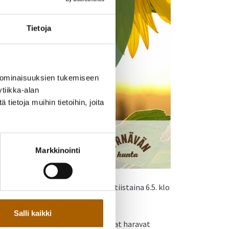
Tietoja
 ominaisuuksien tukemiseen
tiikka-alan
ietoja muihin tietoihin, joita
Markkinointi
erinteisen siivouspäivän jälleen tiistaina 6.5. klo
Salli kaikki
jätesäkkejä, roskapihtejä jne. Omat haravat