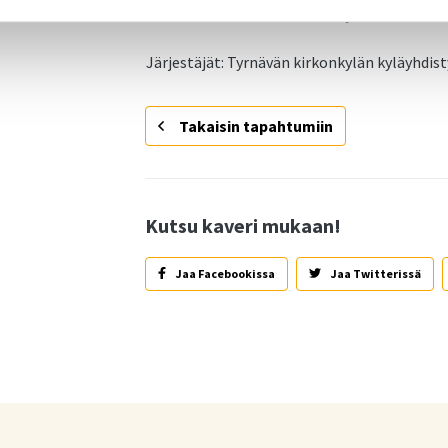
mukaan. Talkoolaisille on tarjolla makkaraa 
Järjestäjät: Tyrnävän kirkonkylän kyläyhdis
Takaisin tapahtumiin
Kutsu kaveri mukaan!
Jaa Facebookissa
Jaa Twitterissä