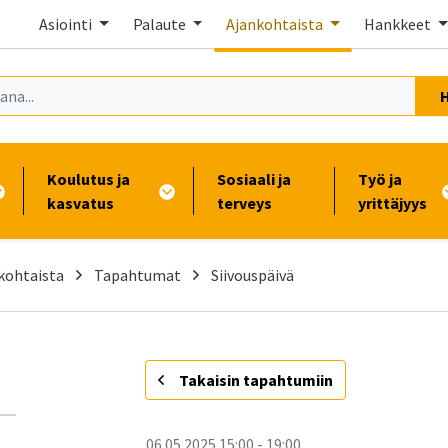
Asiointi
Palaute
Ajankohtaista
Hankkeet
Koulutus ja
Sosiaali ja
Työ ja
kasvatus
terveys
yrittäjyys
kohtaista
Tapahtumat
Siivouspäivä
-
Takaisin tapahtumiin
06.05.2025
15:00
-
19:00