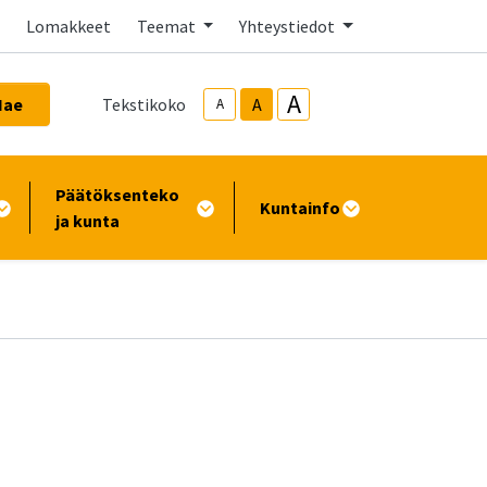
Lomakkeet
Teemat
Yhteystiedot
A
Hae
Tekstikoko
A
A
Päätöksenteko
Kuntainfo
ja kunta