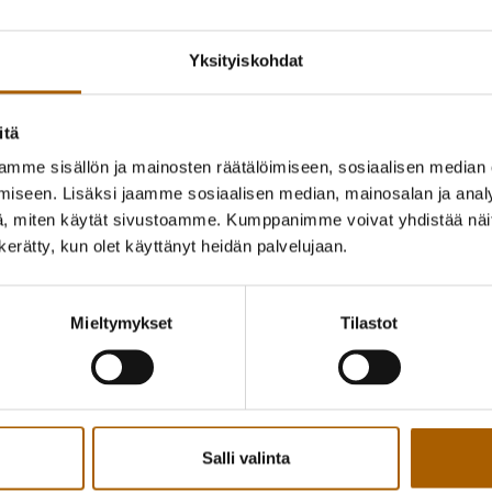
Yksityiskohdat
itä
mme sisällön ja mainosten räätälöimiseen, sosiaalisen median
iseen. Lisäksi jaamme sosiaalisen median, mainosalan ja analy
, miten käytät sivustoamme. Kumppanimme voivat yhdistää näitä t
n kerätty, kun olet käyttänyt heidän palvelujaan.
Mieltymykset
Tilastot
Tyrnävän kirkonkylän kyläyhdistys järjestää p
15–19.
Salli valinta
Tukikohtana toimii Tyrnävän tori, josta saa 