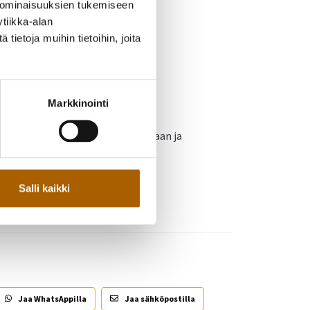
 ominaisuuksien tukemiseen
tiikka-alan
ietoja muihin tietoihin, joita
ston lastenosastolla kello 13-14.
Markkinointi
irjoja tunnin ajan. Tule kuuntelemaan ja
Salli kaikki
Jaa WhatsAppilla
Jaa sähköpostilla