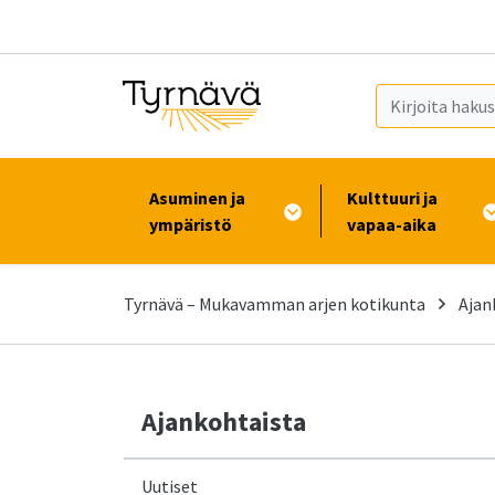
Siirry pääsisältöön (Paina Enter)
Asuminen ja
Kulttuuri ja
ympäristö
vapaa-aika
Tyrnävä – Mukavamman arjen kotikunta
Ajan
Ajankohtaista
Uutiset