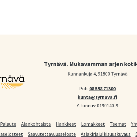
Tyrnävä. Mukavamman arjen koti
Kunnankuja 4, 91800 Tyrnävä
Puh:
08 558 71300
kunta@tyrnava.fi
Y-tunnus: 0190140-9
Palaute
Ajankohtaista
Hankkeet
Lomakkeet
Teemat
Yh
jaselosteet
Saavutettavuusseloste
Asiakirjajulkisuuskuvaus