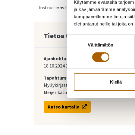
Käytämme evästeitä tarjoama
Instructions for Ukrainian arrivals
ja kävijämäärämme analysoim
kumppaneillemme tietoja siitä
olet antanut heille tai joita o
Tietoa tapahtumasta
Suostumuksen
Välttämätön
valinta
Ajankohta:
18.10.2024
13:00
-
14:00
Tapahtumapaikka:
Kiellä
Myllykirjasto
Meijerikatu 3
Katso kartalla