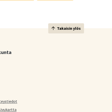
Takaisin ylös
kunta
teystiedot
Sivukartta