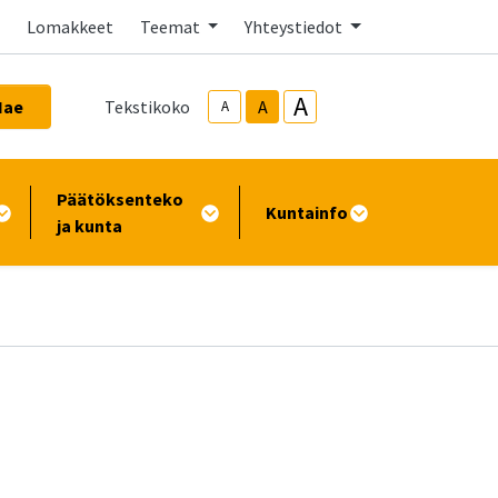
Lomakkeet
Teemat
Yhteystiedot
A
Hae
Tekstikoko
A
A
Päätöksenteko
Kuntainfo
ja kunta