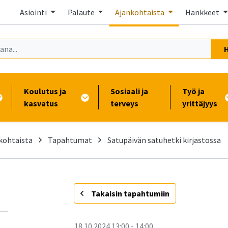
Asiointi
Palaute
Ajankohtaista
Hankkeet
Koulutus ja
Sosiaali ja
Työ ja
kasvatus
terveys
yrittäjyys
kohtaista
Tapahtumat
Satupäivän satuhetki kirjastossa
-
Takaisin tapahtumiin
18.10.2024
13:00
-
14:00