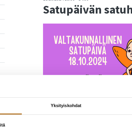
Satupäivän satuh
Yksityiskohdat
itä