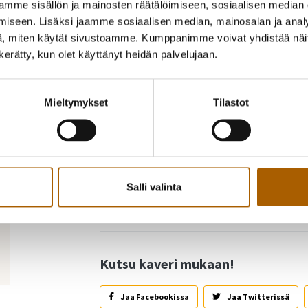
mme sisällön ja mainosten räätälöimiseen, sosiaalisen median
iseen. Lisäksi jaamme sosiaalisen median, mainosalan ja analy
, miten käytät sivustoamme. Kumppanimme voivat yhdistää näitä t
n kerätty, kun olet käyttänyt heidän palvelujaan.
Valtakunnallisen satupäivän satuhetki kirja
Mieltymykset
Tilastot
Kirjastossa taksvärkissä oleva nuori lukee k
rentoutumaan!
Salli valinta
Takaisin tapahtumiin
Kutsu kaveri mukaan!
Jaa Facebookissa
Jaa Twitterissä