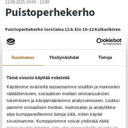
-
12.06.2025
10:00
-
12:00
Puistoperhekerho
Puistoperhekerho torstaina 12.6. klo 10–12 Kulkurikiven
leikkipaikalla (Opintie).
Puistoperhekerho on avoin kerho, jonne lapsiperheet voivat
kokoontua ulkoilemaan yhdessä. Paikalla seurakunnan
Suostumus
Yksityiskohdat
Tietoja
lastenohjaaja. Tarjolla kahvia, teetä ja mehua. Tervetuloa!
Järjestäjä: Tyrnävän seurakunta
Tämä sivusto käyttää evästeitä
Käytämme evästeitä tarjoamamme sisällön ja mainosten
räätälöimiseen, sosiaalisen median ominaisuuksien
tukemiseen ja kävijämäärämme analysoimiseen. Lisäksi
jaamme sosiaalisen median, mainosalan ja analytiikka-
alan kumppaneillemme tietoja siitä, miten käytät
sivustoamme. Kumppanimme voivat yhdistää näitä
tietoja muihin tietoihin, joita olet antanut heille tai joita on