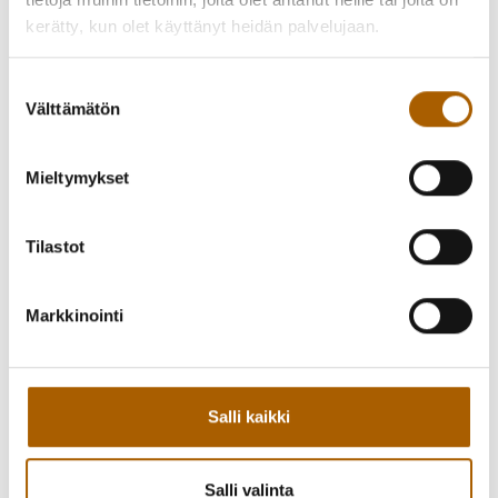
kerätty, kun olet käyttänyt heidän palvelujaan.
Suostumuksen
Välttämätön
valinta
Mieltymykset
Tilastot
Markkinointi
Takaisin tapahtumiin
Salli kaikki
Kutsu kaveri mukaan!
Salli valinta
Jaa Facebookissa
Jaa Twitterissä