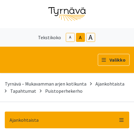
A
Tekstikoko
A
A
Valikko
Tyrnävä – Mukavamman arjen kotikunta
Ajankohtaista
Tapahtumat
Puistoperhekerho
Ajankohtaista