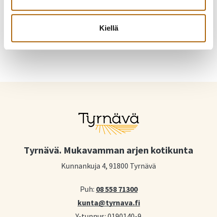
Jaa WhatsAppilla
Jaa sähköpostilla
Kiellä
Tyrnävä. Mukavamman arjen kotikunta
Kunnankuja 4, 91800 Tyrnävä
Puh:
08 558 71300
kunta@tyrnava.fi
Y-tunnus: 0190140-9