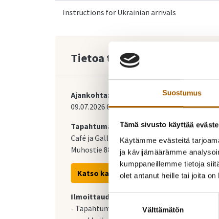
Instructions for Ukrainian arrivals
Tietoa tapahtumasta
Suostumus
Ajankohta:
09.07.2026
09:00
-
12:00
Tämä sivusto käyttää eväste
Tapahtumapaikka:
Café ja Galleria Conrad
Käytämme evästeitä tarjoama
Muhostie 88, Tyrnävä
ja kävijämäärämme analysoim
kumppaneillemme tietoja siitä
Katso kartalla
olet antanut heille tai joita o
Ilmoittaudu mukaan:
Suostumuksen
- Tapahtumaan osallistuminen vain
Välttämätön
valinta