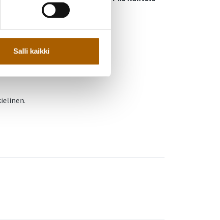
ttuurisäätiö
Salli kaikki
ryhmän asiamies
Kati Pohjanmaa
ielinen.