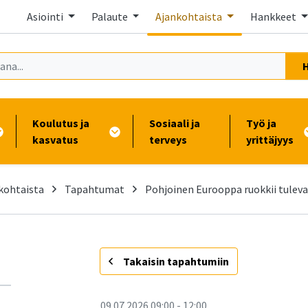
Asiointi
Palaute
Ajankohtaista
Hankkeet
Koulutus ja
Sosiaali ja
Työ ja
kasvatus
terveys
yrittäjyys
kohtaista
Tapahtumat
Pohjoinen Eurooppa ruokkii tuleva
-
Takaisin tapahtumiin
09.07.2026
09:00
-
12:00