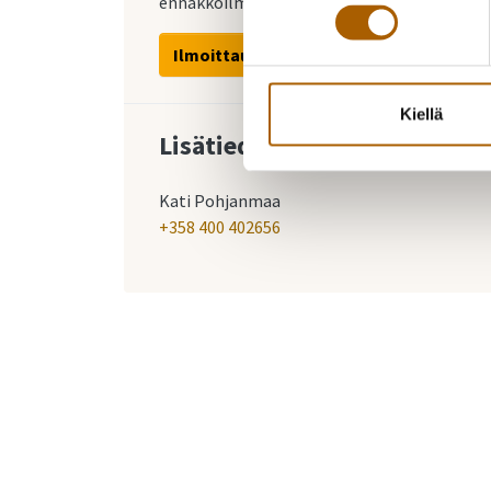
ennakkoilmoittautumisella:
Ilmoittaudu
Kiellä
Lisätiedustelut
Kati Pohjanmaa
+358 400 402656