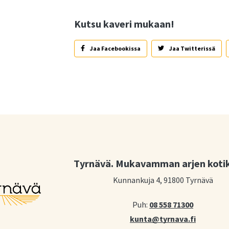
Kutsu kaveri mukaan!
Jaa Facebookissa
Jaa Twitterissä
Tyrnävä. Mukavamman arjen koti
Kunnankuja 4, 91800 Tyrnävä
Puh:
08 558 71300
kunta@tyrnava.fi