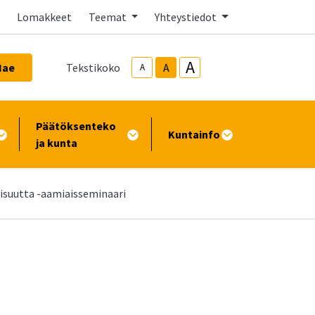
Lomakkeet
Teemat
Yhteystiedot
A
Hae
Tekstikoko
A
A
Päätöksenteko
Kuntainfo
ja kunta
isuutta -aamiaisseminaari