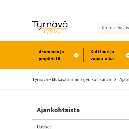
Siirry pääsisältöön (Paina Enter)
Asuminen ja
Kulttuuri ja
ympäristö
vapaa-aika
Tyrnävä – Mukavamman arjen kotikunta
Ajan
Ajankohtaista
Uutiset