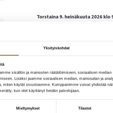
Torstaina 9. heinäkuuta 2026 klo 
Cafe & Galleria Conradiin
Yksityiskohdat
Ohjelma
itä
The Future of Europe’s Potato Sector
– M
mme sisällön ja mainosten räätälöimiseen, sosiaalisen median
Vorss
, Technical Affairs Director, Eur
iseen. Lisäksi jaamme sosiaalisen median, mainosalan ja analy
Videotervehdys,
Pekka Toveri
, Europ
, miten käytät sivustoamme. Kumppanimme voivat yhdistää näitä t
Kotimainen ruoka osana Euroopan huol
n kerätty, kun olet käyttänyt heidän palvelujaan.
Pohjois-Pohjanmaan peruna ruokkii ko
Tyrnävältä Eurooppaan – yrittäjän näk
Yrittäjä, toimitusjohtaja, Maatila Rah
Mieltymykset
Tilastot
Oulu2026 -kulttuuripääkaupunkivuosi ja