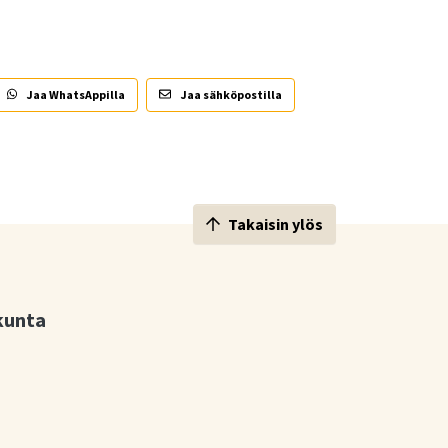
Jaa WhatsAppilla
Jaa sähköpostilla
Takaisin ylös
kunta