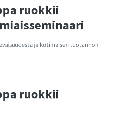
ppa ruokkii
amiaisseminaari
evaisuudesta ja kotimaisen tuotannon
ppa ruokkii