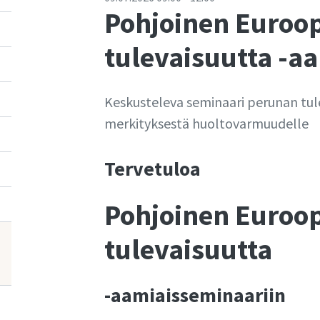
Pohjoinen Euroo
tulevaisuutta -a
Keskusteleva seminaari perunan tul
merkityksestä huoltovarmuudelle
Tervetuloa
Pohjoinen Euroo
tulevaisuutta
-aamiaisseminaariin