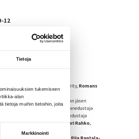
9-12
Tietoja
arkets, Regulation and Food Security,
Romans
 ominaisuuksien tukemiseen
opatat
tiikka-alan
arlamentaarikko, AGRI-valiokunnan jäsen
ietoja muihin tietoihin, joita
tovarmuutta
,
Timo Mehtälä
, kansanedustaja
ko Suomea
,
Antti Kangas
, kansanedustaja
ökulma perunan tulevaisuuteen
,
Lauri Rahko
,
ko Oy
Markkinointi
 pohjoisen identiteetti Euroopassa
,
Piia Rantala-