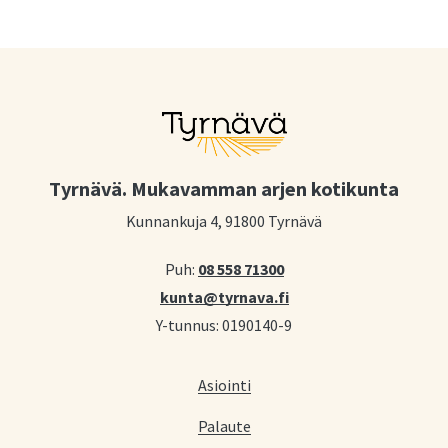
Tyrnävä. Mukavamman arjen kotikunta
Kunnankuja 4, 91800 Tyrnävä
Puh:
08 558 71300
kunta@tyrnava.fi
Y-tunnus: 0190140-9
Asiointi
Palaute