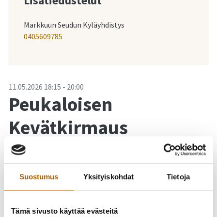
Lisätiedustelut
Markkuun Seudun Kyläyhdistys
0405609785
-
11.05.2026
18:15
-
20:00
Peukaloisen
Kevätkirmaus
Peukaloisen Kevätkirmaus tarjoilee liikunnan iloa
luonnossa ja muuta mukavaa Luonto- ja
Suostumus
Yksityiskohdat
Tietoja
hyvinvointitalo Peukaloisen pihapiirissä.
Tapahtuma on maksuton ja kaikenikäiset ovat
Tämä sivusto käyttää evästeitä
tervetulleita!