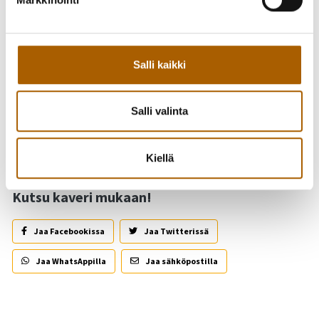
lammaspaimenista. Kyläyhdistyksen lettupisteestä saat
maukkaat menoeväät ja voit samalla tukea yhdistyksen
toimintaa! Mukana menossa ovat myös Nouseva
Rannikkoseutu ry "Norsu" sekä Tyrnävän kunta, joka tarjoaa
Salli kaikki
hienon toimintaympäristön kevätkirmaukselle.
Salli valinta
Takaisin tapahtumiin
Kiellä
Kutsu kaveri mukaan!
Jaa Facebookissa
Jaa Twitterissä
Jaa WhatsAppilla
Jaa sähköpostilla