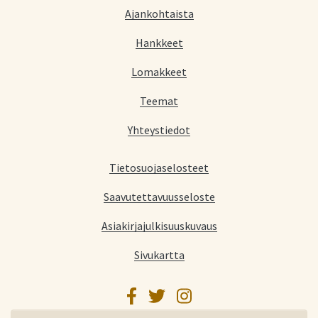
Ajankohtaista
Hankkeet
Lomakkeet
Teemat
Yhteystiedot
Tietosuojaselosteet
Saavutettavuusseloste
Asiakirjajulkisuuskuvaus
Sivukartta
Facebook
Twitter
Instagram