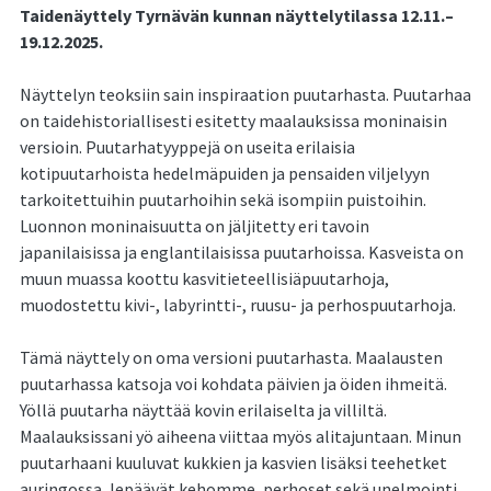
Taidenäyttely Tyrnävän kunnan näyttelytilassa 12.11.–
19.12.2025.
Näyttelyn teoksiin sain inspiraation puutarhasta. Puutarhaa
on taidehistoriallisesti esitetty maalauksissa moninaisin
versioin. Puutarhatyyppejä on useita erilaisia
kotipuutarhoista hedelmäpuiden ja pensaiden viljelyyn
tarkoitettuihin puutarhoihin sekä isompiin puistoihin.
Luonnon moninaisuutta on jäljitetty eri tavoin
japanilaisissa ja englantilaisissa puutarhoissa. Kasveista on
muun muassa koottu kasvitieteellisiäpuutarhoja,
muodostettu kivi-, labyrintti-, ruusu- ja perhospuutarhoja.
Tämä näyttely on oma versioni puutarhasta. Maalausten
puutarhassa katsoja voi kohdata päivien ja öiden ihmeitä.
Yöllä puutarha näyttää kovin erilaiselta ja villiltä.
Maalauksissani yö aiheena viittaa myös alitajuntaan. Minun
puutarhaani kuuluvat kukkien ja kasvien lisäksi teehetket
auringossa, lepäävät kehomme, perhoset sekä unelmointi,