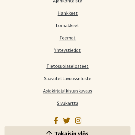
Ajankohtaista
Hankkeet
Lomakkeet
Teemat
Yhteystiedot
Tietosuojaselosteet
Saavutettavuusseloste
Asiakirjajulkisuuskuvaus
Sivukartta
Facebook
Twitter
Instagram
Takaisin ylös