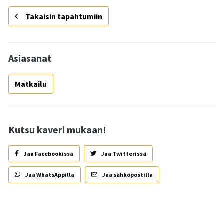
Takaisin tapahtumiin
Asiasanat
Matkailu
Kutsu kaveri mukaan!
Jaa Facebookissa
Jaa Twitterissä
Jaa WhatsAppilla
Jaa sähköpostilla