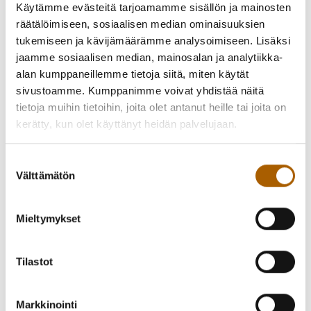
yksityis- ja yhteisnäyttelyihin kotimaassa ja muutamiin
Käytämme evästeitä tarjoamamme sisällön ja mainosten
ulkomailla. Havaste-Ukkola on Oulun Taiteilijaseuran ja
räätälöimiseen, sosiaalisen median ominaisuuksien
Taidemaalariliiton jäsen.
tukemiseen ja kävijämäärämme analysoimiseen. Lisäksi
jaamme sosiaalisen median, mainosalan ja analytiikka-
Irina Havaste-Ukkolan yksityisnäyttely Tyrnävällä on osa
alan kumppaneillemme tietoja siitä, miten käytät
näyttelysarjaa, jonka Oulun Taiteilijaseura -63 ry. järjestää
sivustoamme. Kumppanimme voivat yhdistää näitä
Pohjois-Pohjanmaalla ja Kainuussa vuosina 2025–2026
tietoja muihin tietoihin, joita olet antanut heille tai joita on
yhteistyössä alueen kuntien kanssa. Mukana on 27 kuntaa ja
kerätty, kun olet käyttänyt heidän palvelujaan.
taiteilijaa.
Suostumuksen
Oulun Taiteilijaseura
on Pohjois-Pohjanmaalla ja
Välttämätön
valinta
Kainuussa työskentelevien kuvataiteilijoiden
ammattijärjestö, ja näyttelyiden taiteilijat ovat seuran
Mieltymykset
jäseniä. Näyttelyissä esillä olevia teoksia voi hankkia omaksi
paikalliseen taiteeseen erikoistuneesta Arto
taidelainaamosta. Arto sijaitsee Oulussa, mutta näyttelyn
Tilastot
aikana lainatut ja ostetut teokset toimitamme Tyrnävälle
näyttelyn päättyessä. Tarjolla on lähes 2000 teoksen
valikoima 120 paikalliselta taiteilijalta Pohjois-
Markkinointi