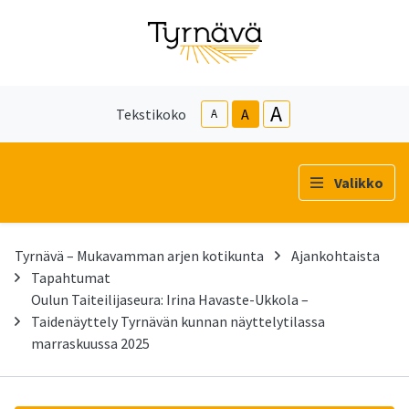
A
Tekstikoko
A
A
Valikko
Tyrnävä – Mukavamman arjen kotikunta
Ajankohtaista
Tapahtumat
Oulun Taiteilijaseura: Irina Havaste-Ukkola –
Taidenäyttely Tyrnävän kunnan näyttelytilassa
marraskuussa 2025