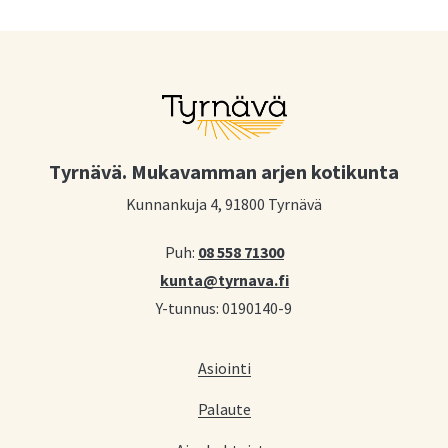
Tyrnävä. Mukavamman arjen kotikunta
Kunnankuja 4, 91800 Tyrnävä
Puh:
08 558 71300
kunta@tyrnava.fi
Y-tunnus: 0190140-9
Asiointi
Palaute