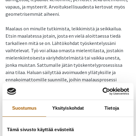
vapaus, ja mysteerit. Arvoituksellisuudesta kertovat myös
geometrisemmät aiheeni.
Maalaus on minulle tutkimista, leikkimistä ja seikkailua.
Etsin maalatessa jotain, josta en vielä aloittaessa tiedä
tarkalleen mitä se on. Lähtökohdat työskentelyssäni
vaihtelevat. Työ voi alkaa omasta mielentilasta, jostakin
mielenkiintoisesta väriyhdistelmästä tai vaikka unesta,
jonka muistan. Sattumalle jätän työskentelyprosessissa
aina tilaa. Haluan säilyttää avoimuuden yllätyksille ja
ennakoimattomille suunnille, joihin maalausprosessi
kuljettaa. Tavoitteenani on löytää harmoniaa ja kauneutta
kaaoksen keskeltä.
Suostumus
Yksityiskohdat
Tietoja
Irina Havaste-Ukkola
(s. 1975 Helsinki) on oululainen
taidemaalari, joka on valmistunut Vapaasta Taidekoulusta
taidemaalariksi 2008 ja taiteen maisteriksi Lapin
Tämä sivusto käyttää evästeitä
yliopistosta 2018. Havaste-Ukkola on osallistunut useisiin