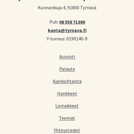
Kunnankuja 4, 91800 Tyrnävä
Puh:
08 558 71300
kunta@tyrnava.fi
Y-tunnus: 0190140-9
Asiointi
Palaute
Ajankohtaista
Hankkeet
Lomakkeet
Teemat
Yhteystiedot