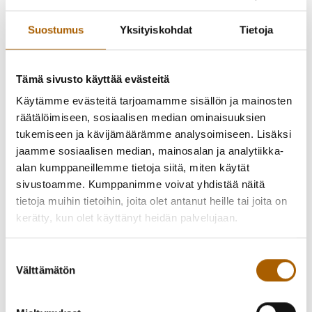
Suostumus
Yksityiskohdat
Tietoja
Tämä sivusto käyttää evästeitä
Käytämme evästeitä tarjoamamme sisällön ja mainosten
räätälöimiseen, sosiaalisen median ominaisuuksien
tukemiseen ja kävijämäärämme analysoimiseen. Lisäksi
jaamme sosiaalisen median, mainosalan ja analytiikka-
alan kumppaneillemme tietoja siitä, miten käytät
sivustoamme. Kumppanimme voivat yhdistää näitä
tietoja muihin tietoihin, joita olet antanut heille tai joita on
Talvi-illan tunnelmallinen musiikkikahvila keskiviikkona
kerätty, kun olet käyttänyt heidän palvelujaan.
26.2. klo 18 alkaen Tyrnävän kunnantalolla.
Suostumuksen
Ovet ja kahvio aukeaa klo 18, ja Murron nuorisokuoro esittää
Välttämätön
valinta
talvi-illan musiikkia klo 18.30 alkaen. Musiikin lomassa voit
nauttia kahvion antimista. Kahviossa on myynnissä