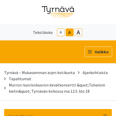
A
Tekstikoko
A
A
Valikko
Tyrnävä – Mukavamman arjen kotikunta
Ajankohtaista
Tapahtumat
Murron nuorisokuoron kevätkonsertti &quot;Tuhansin
kielin&quot; Tyrnävän kirkossa ma 12.5. klo 18