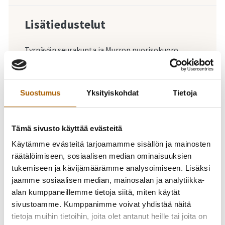
Lisätiedustelut
Tyrnävän seurakunta ja Murron nuorisokuoro
044 7372613
Suostumus
Yksityiskohdat
Tietoja
-
12.05.2025
18:00
-
19:00
Murron nuorisokuoron
Tämä sivusto käyttää evästeitä
Käytämme evästeitä tarjoamamme sisällön ja mainosten
kevätkonsertti
räätälöimiseen, sosiaalisen median ominaisuuksien
tukemiseen ja kävijämäärämme analysoimiseen. Lisäksi
"Tuhansin kielin"
jaamme sosiaalisen median, mainosalan ja analytiikka-
alan kumppaneillemme tietoja siitä, miten käytät
Tyrnävän kirkossa ma
sivustoamme. Kumppanimme voivat yhdistää näitä
tietoja muihin tietoihin, joita olet antanut heille tai joita on