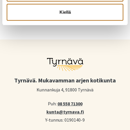
Jaa WhatsAppilla
Jaa sähköpostilla
Kiellä
Tyrnävä. Mukavamman arjen kotikunta
Kunnankuja 4, 91800 Tyrnävä
Puh:
08 558 71300
kunta@tyrnava.fi
Y-tunnus: 0190140-9