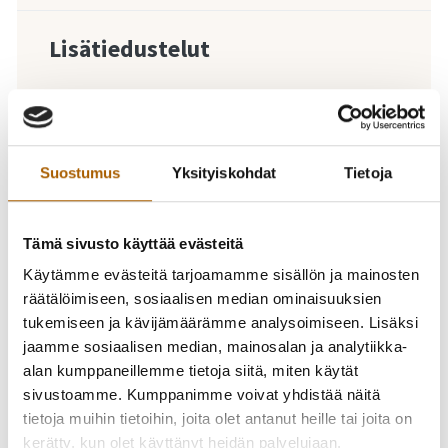
Lisätiedustelut
Murron kylätoimikunta ry
040 703 2981
Suostumus
Yksityiskohdat
Tietoja
-
27.03.2026
17:00
-
20:00
Tämä sivusto käyttää evästeitä
Murron
Käytämme evästeitä tarjoamamme sisällön ja mainosten
kylätoimikunnan ja
räätälöimiseen, sosiaalisen median ominaisuuksien
tukemiseen ja kävijämäärämme analysoimiseen. Lisäksi
Tyrnävän seurakunnan
jaamme sosiaalisen median, mainosalan ja analytiikka-
alan kumppaneillemme tietoja siitä, miten käytät
pääsiäisaskartelu
sivustoamme. Kumppanimme voivat yhdistää näitä
tietoja muihin tietoihin, joita olet antanut heille tai joita on
kerätty, kun olet käyttänyt heidän palvelujaan.