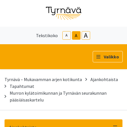
A
Tekstikoko
A
A
Valikko
Tyrnävä – Mukavamman arjen kotikunta
Ajankohtaista
Tapahtumat
Murron kylätoimikunnan ja Tyrnävän seurakunnan
pääsiäisaskartelu