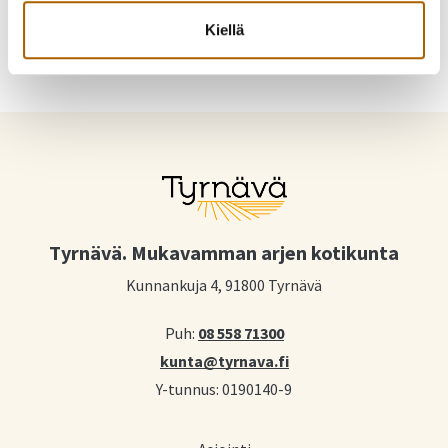
Kiellä
Tyrnävä. Mukavamman arjen kotikunta
Kunnankuja 4, 91800 Tyrnävä
Puh:
08 558 71300
kunta@tyrnava.fi
Y-tunnus: 0190140-9