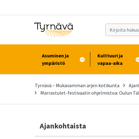
Siirry pääsisältöön (Paina Enter)
Asuminen ja
Kulttuuri ja
ympäristö
vapaa-aika
Tyrnävä – Mukavamman arjen kotikunta
Ajan
Marrastulet-festivaalin ohjelmistoa: Oulun Täht
Ajankohtaista