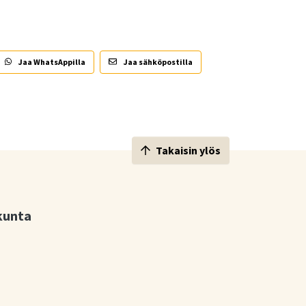
Jaa WhatsAppilla
Jaa sähköpostilla
Takaisin ylös
kunta