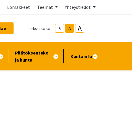
Lomakkeet
Teemat
Yhteystiedot
A
Hae
Tekstikoko
A
A
Päätöksenteko
Kuntainfo
ja kunta