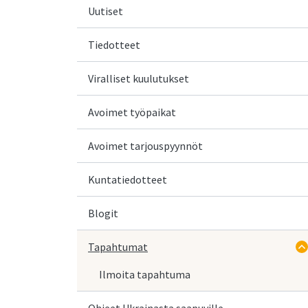
Uutiset
Tiedotteet
Viralliset kuulutukset
Avoimet työpaikat
Avoimet tarjouspyynnöt
Kuntatiedotteet
Blogit
Tapahtumat
Ilmoita tapahtuma
Ohjeet Ukrainasta saapuville