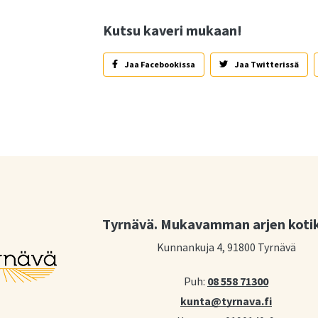
Kutsu kaveri mukaan!
Jaa Facebookissa
Jaa Twitterissä
Tyrnävä. Mukavamman arjen koti
Kunnankuja 4, 91800 Tyrnävä
Puh:
08 558 71300
kunta@tyrnava.fi