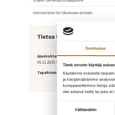
Instructions for Ukrainian arrivals
Tietoa tapahtumasta
Suostumus
Ajankohta:
05.11.2025
18:00
-
18:15
Tämä sivusto käyttää eväste
Tapahtumapaikka:
Käytämme evästeitä tarjoama
ja kävijämäärämme analysoim
kumppaneillemme tietoja siitä
olet antanut heille tai joita o
Suostumuksen
Välttämätön
valinta