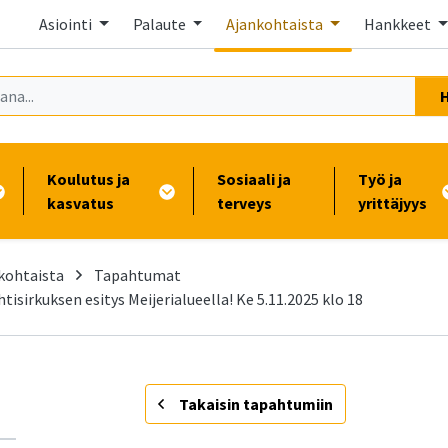
Asiointi
Palaute
Ajankohtaista
Hankkeet
Koulutus ja
Sosiaali ja
Työ ja
kasvatus
terveys
yrittäjyys
kohtaista
Tapahtumat
isirkuksen esitys Meijerialueella! Ke 5.11.2025 klo 18
-
Takaisin tapahtumiin