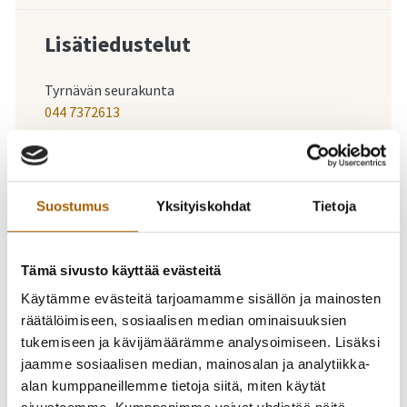
Lisätiedustelut
Tyrnävän seurakunta
044 7372613
-
23.03.2025
18:00
-
20:00
Suostumus
Yksityiskohdat
Tietoja
Marianpäivän
toivevirsi-ilta su
Tämä sivusto käyttää evästeitä
Käytämme evästeitä tarjoamamme sisällön ja mainosten
23.3.2025 klo 18
räätälöimiseen, sosiaalisen median ominaisuuksien
tukemiseen ja kävijämäärämme analysoimiseen. Lisäksi
Temmeksen kirkossa
jaamme sosiaalisen median, mainosalan ja analytiikka-
alan kumppaneillemme tietoja siitä, miten käytät