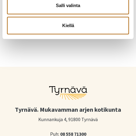
Kutsu kaveri mukaan!
Salli valinta
Jaa Facebookissa
Jaa Twitterissä
Kiellä
Jaa WhatsAppilla
Jaa sähköpostilla
Tyrnävä. Mukavamman arjen kotikunta
Kunnankuja 4, 91800 Tyrnävä
Puh:
08 558 71300