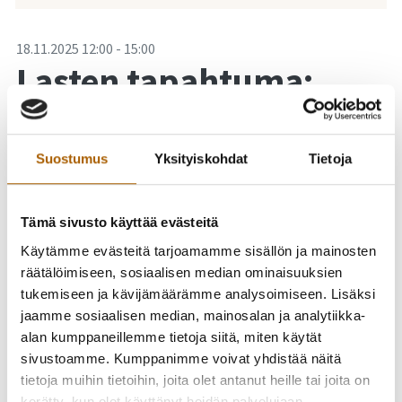
-
18.11.2025
12:00
-
15:00
Lasten tapahtuma:
Liikettä ja lukemista -
Yhdessä näkyväksi
Suostumus
Yksityiskohdat
Tietoja
Tämä sivusto käyttää evästeitä
Käytämme evästeitä tarjoamamme sisällön ja mainosten
räätälöimiseen, sosiaalisen median ominaisuuksien
tukemiseen ja kävijämäärämme analysoimiseen. Lisäksi
jaamme sosiaalisen median, mainosalan ja analytiikka-
alan kumppaneillemme tietoja siitä, miten käytät
sivustoamme. Kumppanimme voivat yhdistää näitä
tietoja muihin tietoihin, joita olet antanut heille tai joita on
kerätty, kun olet käyttänyt heidän palvelujaan.