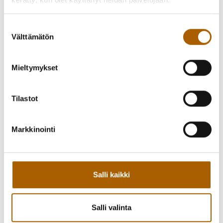
Suostumuksen
Välttämätön
valinta
Mieltymykset
Tilastot
Takaisin tapahtumiin
Markkinointi
Kutsu kaveri mukaan!
Salli kaikki
Jaa Facebookissa
Jaa Twitterissä
Salli valinta
Jaa WhatsAppilla
Jaa sähköpostilla