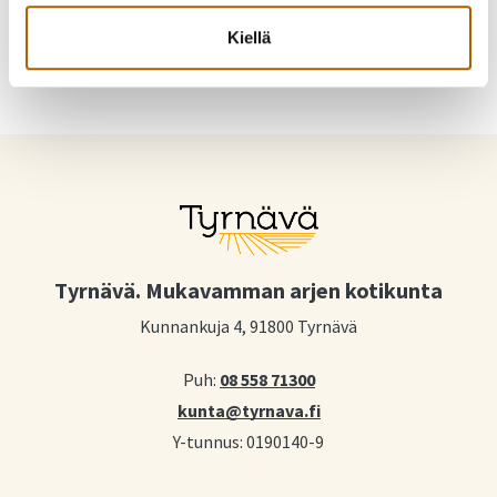
Kiellä
Tyrnävä. Mukavamman arjen kotikunta
Kunnankuja 4, 91800 Tyrnävä
Puh:
08 558 71300
kunta@tyrnava.fi
Y-tunnus: 0190140-9