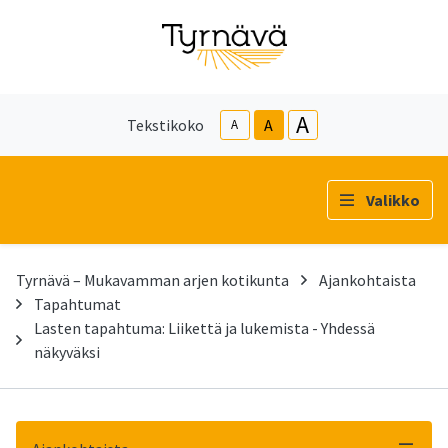
A
Tekstikoko
A
A
Valikko
Tyrnävä – Mukavamman arjen kotikunta
Ajankohtaista
Tapahtumat
Lasten tapahtuma: Liikettä ja lukemista - Yhdessä
näkyväksi