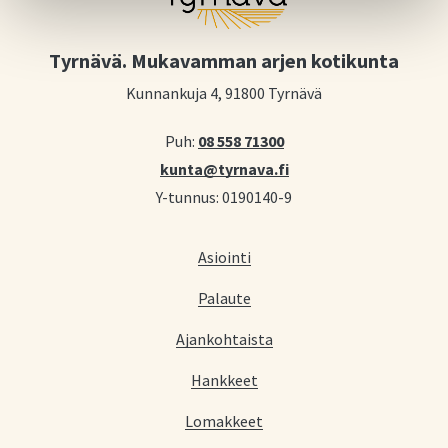
Tyrnävä. Mukavamman arjen kotikunta
Kunnankuja 4, 91800 Tyrnävä
Puh:
08 558 71300
kunta@tyrnava.fi
Y-tunnus: 0190140-9
Asiointi
Palaute
Ajankohtaista
Hankkeet
Lomakkeet