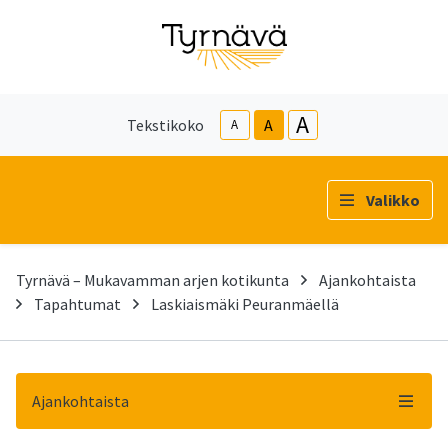
A
Tekstikoko
A
A
Valikko
Tyrnävä – Mukavamman arjen kotikunta
Ajankohtaista
Tapahtumat
Laskiaismäki Peuranmäellä
Ajankohtaista