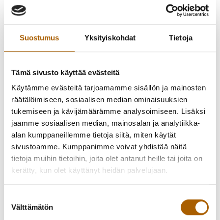
Lisätiedustelut
Murron kylätoimikunta ja Tyrnävän seurakunta
0407032981
Suostumus
Yksityiskohdat
Tietoja
Tämä sivusto käyttää evästeitä
-
15.02.2026
13:30
-
15:00
Käytämme evästeitä tarjoamamme sisällön ja mainosten
Laskiaismäki
räätälöimiseen, sosiaalisen median ominaisuuksien
tukemiseen ja kävijämäärämme analysoimiseen. Lisäksi
Peuranmäellä
jaamme sosiaalisen median, mainosalan ja analytiikka-
alan kumppaneillemme tietoja siitä, miten käytät
sivustoamme. Kumppanimme voivat yhdistää näitä
Laskiaismäki Murron Peuranmäellä 15.2.
tietoja muihin tietoihin, joita olet antanut heille tai joita on
kerätty, kun olet käyttänyt heidän palvelujaan.
Sunnuntaina 15.2. klo 13.30–15 Murron kylätoimikunnan ja
Suostumuksen
Tyrnävän seurakunnan laskiaismäki Murron Peuranmäellä.
Välttämätön
valinta
Mäkikirkko klo 14, laavulla tulet.