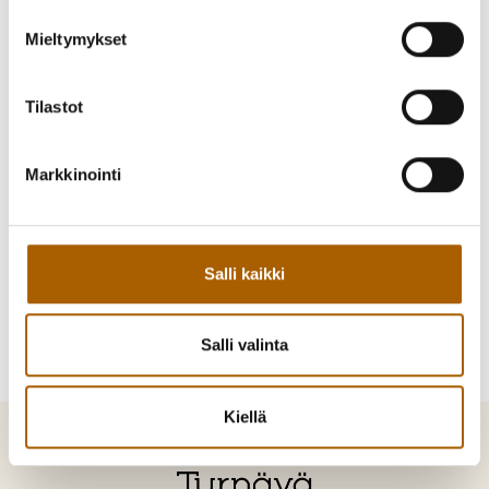
Mieltymykset
Takaisin tapahtumiin
Tilastot
Kutsu kaveri mukaan!
Markkinointi
Jaa Facebookissa
Jaa Twitterissä
Jaa WhatsAppilla
Jaa sähköpostilla
Salli kaikki
Salli valinta
Kiellä