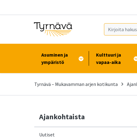
Siirry pääsisältöön (Paina Enter)
Asuminen ja
Kulttuuri ja
ympäristö
vapaa-aika
Tyrnävä – Mukavamman arjen kotikunta
Ajan
Ajankohtaista
Uutiset