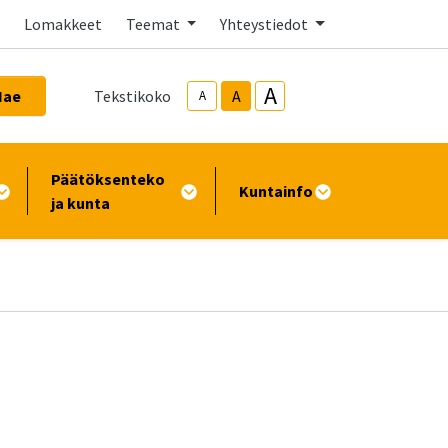
Lomakkeet
Teemat
Yhteystiedot
A
Hae
Tekstikoko
A
A
Päätöksenteko
Kuntainfo
ja kunta