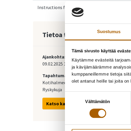
Instructions for Ukrainian arrivals
Suostumus
Tietoa tapahtumasta
Tämä sivusto käyttää eväste
Ajankohta:
Käytämme evästeitä tarjoama
09.02.2025
13:00
-
15:00
ja kävijämäärämme analysoim
kumppaneillemme tietoja siitä
Tapahtumapaikka:
olet antanut heille tai joita o
Kotihalmeen mäki
Ryskykuja
Suostumuksen
Välttämätön
valinta
Katso kartalla