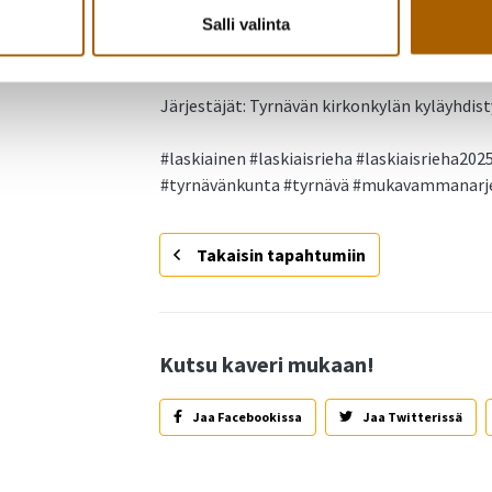
Salli valinta
reunaan mahtuu parkkeeraamaan. Paikalle 
kävellen tai vaikkapa hiihtäen!
Järjestäjät: Tyrnävän kirkonkylän kyläyhdist
#laskiainen #laskiaisrieha #laskiaisrieha20
#tyrnävänkunta #tyrnävä #mukavammanarj
Takaisin tapahtumiin
Kutsu kaveri mukaan!
Jaa Facebookissa
Jaa Twitterissä