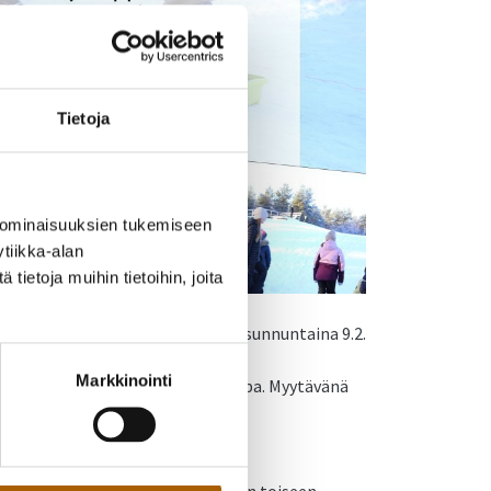
Tietoja
 ominaisuuksien tukemiseen
tiikka-alan
ietoja muihin tietoihin, joita
jälleen koko perheen talviriehan sunnuntaina 9.2.
päässä).
Markkinointi
sailua ja koko perheen ulkojumppa. Myytävänä
 Säävaraus.
en voimin!
laa parkkeerata. Eellusmiehentien toiseen