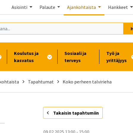
Asiointi
Palaute
Ajankohtaista
Hankkeet
Koulutus ja
Sosiaali ja
Työ ja
kasvatus
terveys
yrittäjyys
kohtaista
Tapahtumat
Koko perheen talvirieha
-
Takaisin tapahtumiin
09.02.2025
13:00
-
15:00