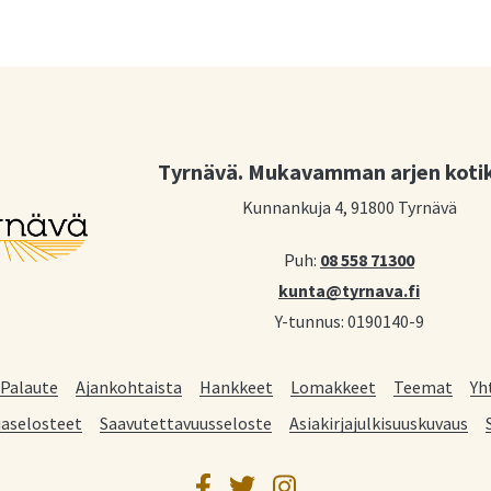
Tyrnävä. Mukavamman arjen koti
Kunnankuja 4, 91800 Tyrnävä
Puh:
08 558 71300
kunta@tyrnava.fi
Y-tunnus: 0190140-9
Palaute
Ajankohtaista
Hankkeet
Lomakkeet
Teemat
Yh
jaselosteet
Saavutettavuusseloste
Asiakirjajulkisuuskuvaus
Facebook
Twitter
Instagram