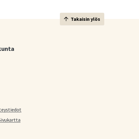
Takaisin ylös
kunta
teystiedot
Sivukartta