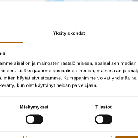
Yksityiskohdat
itä
mme sisällön ja mainosten räätälöimiseen, sosiaalisen median
iseen. Lisäksi jaamme sosiaalisen median, mainosalan ja analy
, miten käytät sivustoamme. Kumppanimme voivat yhdistää näitä t
n kerätty, kun olet käyttänyt heidän palvelujaan.
Tyrnävän kirkonkylän kyläyhdistys järjestää 
klo 13–15 Kotihalmeen mäellä (Ryskykujan 
Mieltymykset
Tilastot
Ohjelmassa on muun muassa mäenlaskua, ki
makkaraa ja mehua, käteis- tai korttimaksu.
Vapaa pääsy, tervetuloa mukaan koko perhe
Huomaathan, että mäen lähellä on vähän ti