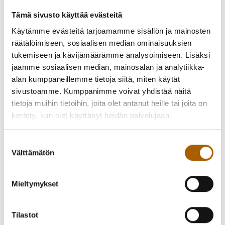
-
22.12.2025
00:00
-
28.12.2025
23:59
Kirjasto suljettu
Tämä sivusto käyttää evästeitä
Käytämme evästeitä tarjoamamme sisällön ja mainosten
räätälöimiseen, sosiaalisen median ominaisuuksien
Kirjasto suljettu jouluviikolla kokonaan, ei
tukemiseen ja kävijämäärämme analysoimiseen. Lisäksi
omatoimiasiointia.
jaamme sosiaalisen median, mainosalan ja analytiikka-
alan kumppaneillemme tietoja siitä, miten käytät
Aineistoa voi palauttaa kirjaston palautuslaatikkoon
sivustoamme. Kumppanimme voivat yhdistää näitä
asiakkaan omalla vastuulla.
tietoja muihin tietoihin, joita olet antanut heille tai joita on
kerätty, kun olet käyttänyt heidän palvelujaan.
Takaisin tapahtumiin
Suostumuksen
Välttämätön
valinta
Kutsu kaveri mukaan!
Mieltymykset
Jaa Facebookissa
Jaa Twitterissä
Tilastot