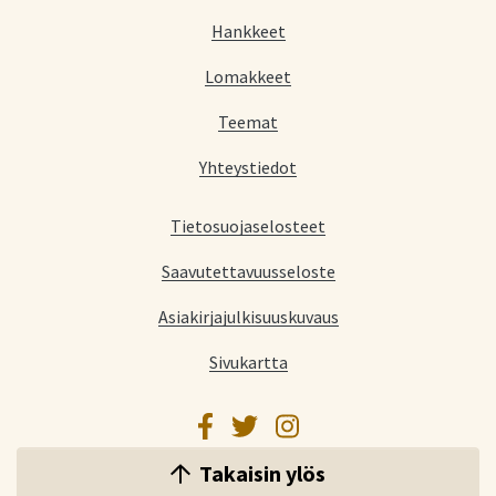
Hankkeet
Lomakkeet
Teemat
Yhteystiedot
Tietosuojaselosteet
Saavutettavuusseloste
Asiakirjajulkisuuskuvaus
Sivukartta
Facebook
Twitter
Instagram
Takaisin ylös