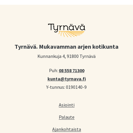
Tyrnävä. Mukavamman arjen kotikunta
Kunnankuja 4, 91800 Tyrnävä
Puh:
08 558 71300
kunta@tyrnava.fi
Y-tunnus: 0190140-9
Asiointi
Palaute
Ajankohtaista