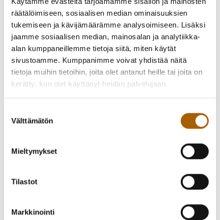
Käytämme evästeitä tarjoamamme sisällön ja mainosten
räätälöimiseen, sosiaalisen median ominaisuuksien
tukemiseen ja kävijämäärämme analysoimiseen. Lisäksi
jaamme sosiaalisen median, mainosalan ja analytiikka-
alan kumppaneillemme tietoja siitä, miten käytät
sivustoamme. Kumppanimme voivat yhdistää näitä
tietoja muihin tietoihin, joita olet antanut heille tai joita on
kerätty, kun olet käyttänyt heidän palvelujaan.
Suostumuksen
Välttämätön
valinta
Mieltymykset
Tilastot
Markkinointi