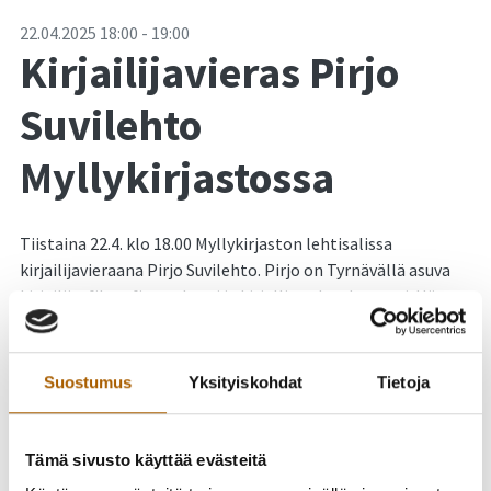
-
22.04.2025
18:00
-
19:00
Kirjailijavieras Pirjo
Suvilehto
Myllykirjastossa
Tiistaina 22.4. klo 18.00 Myllykirjaston lehtisalissa
kirjailijavieraana Pirjo Suvilehto. Pirjo on Tyrnävällä asuva
kirjailija, filosofian tohtori ja kirjallisuuden dosentti. Hän on
julkaissut runo- ja tietokirjoja sekä lastenkirjallisuutta.
Hänen viimeisin kirjansa on helmikuussa 2025 julkaistu
runoteos nimeltä Nukkuu lintujen kanssa. Pirjoa
Suostumus
Yksityiskohdat
Tietoja
haastattelee Kuulammen koulun entinen äidinkielen
opettaja, koulutussuunnittelija Elina Palola.
Tämä sivusto käyttää evästeitä
Vapaa pääsy, tervetuloa!