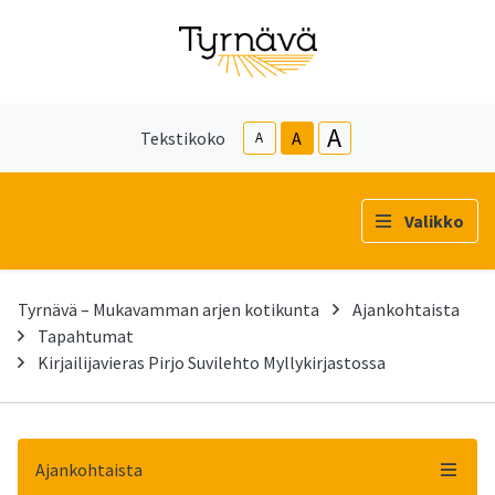
A
Tekstikoko
A
A
Valikko
Tyrnävä – Mukavamman arjen kotikunta
Ajankohtaista
Tapahtumat
Kirjailijavieras Pirjo Suvilehto Myllykirjastossa
Ajankohtaista