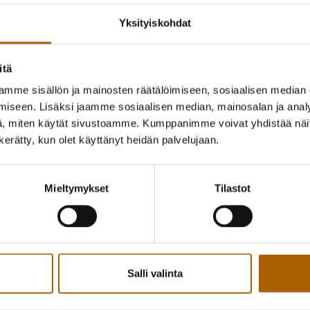
Yksityiskohdat
itä
mme sisällön ja mainosten räätälöimiseen, sosiaalisen median
iseen. Lisäksi jaamme sosiaalisen median, mainosalan ja analy
, miten käytät sivustoamme. Kumppanimme voivat yhdistää näitä t
n kerätty, kun olet käyttänyt heidän palvelujaan.
Mieltymykset
Tilastot
Salli valinta