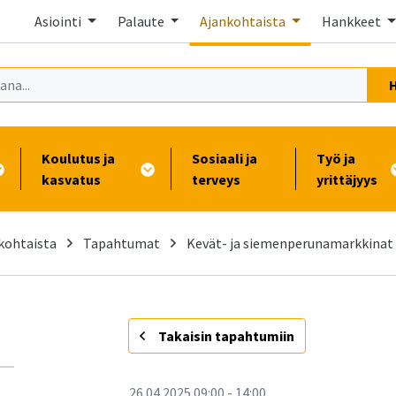
Asiointi
Palaute
Ajankohtaista
Hankkeet
Koulutus ja
Sosiaali ja
Työ ja
kasvatus
terveys
yrittäjyys
kohtaista
Tapahtumat
Kevät- ja siemenperunamarkkinat la
-
Takaisin tapahtumiin
26.04.2025
09:00
-
14:00