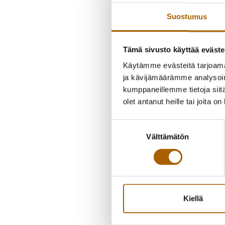
Suostumus
Tämä sivusto käyttää eväste
Käytämme evästeitä tarjoama
ja kävijämäärämme analysoim
kumppaneillemme tietoja siitä
olet antanut heille tai joita o
Suostumuksen
Välttämätön
valinta
Kiellä