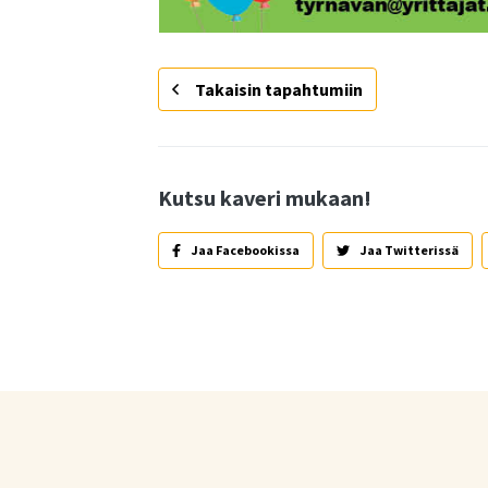
Takaisin tapahtumiin
Kutsu kaveri mukaan!
Jaa Facebookissa
Jaa Twitterissä