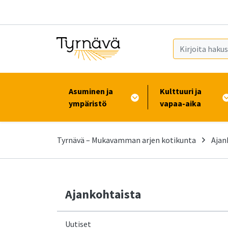
Siirry pääsisältöön (Paina Enter)
Asuminen ja
Kulttuuri ja
ympäristö
vapaa-aika
Tyrnävä – Mukavamman arjen kotikunta
Ajan
Ajankohtaista
Uutiset