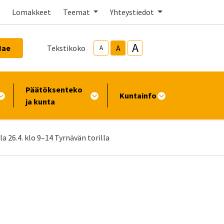
Lomakkeet
Teemat
Yhteystiedot
A
Hae
Tekstikoko
A
A
Päätöksenteko
Kuntainfo
ja kunta
 26.4. klo 9–14 Tyrnävän torilla