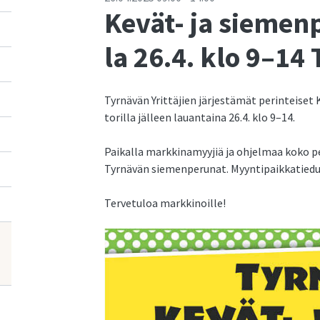
Kevät- ja sieme
la 26.4. klo 9–14 
Tyrnävän Yrittäjien järjestämät perinteise
torilla jälleen lauantaina 26.4. klo 9–14.
Paikalla markkinamyyjiä ja ohjelmaa koko p
Tyrnävän siemenperunat. Myyntipaikkatiedus
Tervetuloa markkinoille!