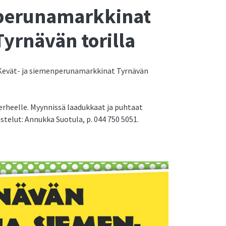
nperunamarkkinat
Tyrnävän torilla
t Kevät- ja siemenperunamarkkinat Tyrnävän
erheelle. Myynnissä laadukkaat ja puhtaat
telut: Annukka Suotula, p. 044 750 5051.