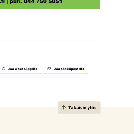
Jaa WhatsAppilla
Jaa sähköpostilla
Takaisin ylös