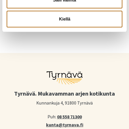
Jaa Facebookissa
Jaa Twitterissä
Jaa WhatsAppilla
Jaa sähköpostilla
Kiellä
Tyrnävä. Mukavamman arjen kotikunta
Kunnankuja 4, 91800 Tyrnävä
Puh:
08 558 71300
kunta@tyrnava.fi