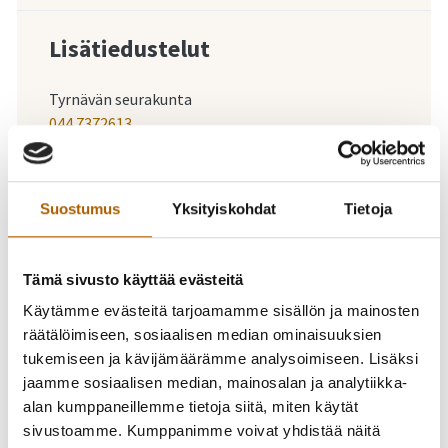
Lisätiedustelut
Tyrnävän seurakunta
044 7372613
Suostumus
Yksityiskohdat
Tietoja
-
15.12.2024
18:00
-
19:00
Kauneimmat
Tämä sivusto käyttää evästeitä
joululaulut Tyrnävän
Käytämme evästeitä tarjoamamme sisällön ja mainosten
räätälöimiseen, sosiaalisen median ominaisuuksien
kirkossa su 15.12. klo
tukemiseen ja kävijämäärämme analysoimiseen. Lisäksi
jaamme sosiaalisen median, mainosalan ja analytiikka-
18
alan kumppaneillemme tietoja siitä, miten käytät
sivustoamme. Kumppanimme voivat yhdistää näitä