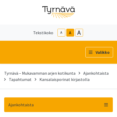
A
Tekstikoko
A
A
Valikko
Tyrnävä – Mukavamman arjen kotikunta
Ajankohtaista
Tapahtumat
Kansalaisporinat kirjastolla
Ajankohtaista