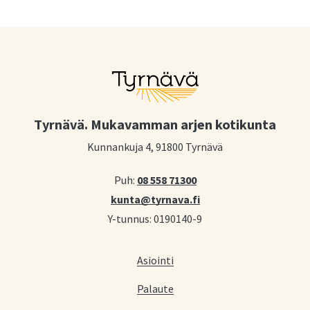
Tyrnävä. Mukavamman arjen kotikunta
Kunnankuja 4, 91800 Tyrnävä
Puh:
08 558 71300
kunta@tyrnava.fi
Y-tunnus: 0190140-9
Asiointi
Palaute