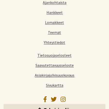
Ajankohtaista
Hankkeet
Lomakkeet
Teemat
Yhteystiedot
Tietosuojaselosteet
Saavutettavuusseloste
Asiakirjajulkisuuskuvaus
Sivukartta
Facebook
Twitter
Instagram