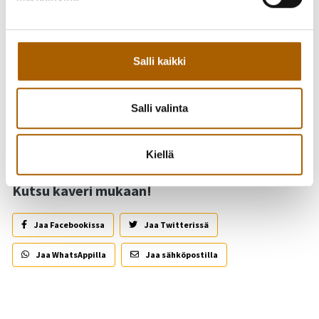
Tule yksin tai yhdessä ystäväsi kanssa nauttimaan kirjaston
tarjoamista aamukahveista!
Salli kaikki
Vapaa pääsy, tervetuloa!
Salli valinta
Takaisin tapahtumiin
Kiellä
Kutsu kaveri mukaan!
Jaa Facebookissa
Jaa Twitterissä
Jaa WhatsAppilla
Jaa sähköpostilla