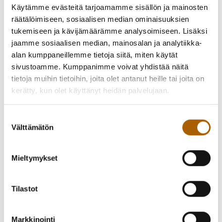
Käytämme evästeitä tarjoamamme sisällön ja mainosten
räätälöimiseen, sosiaalisen median ominaisuuksien
tukemiseen ja kävijämäärämme analysoimiseen. Lisäksi
jaamme sosiaalisen median, mainosalan ja analytiikka-
alan kumppaneillemme tietoja siitä, miten käytät
sivustoamme. Kumppanimme voivat yhdistää näitä
tietoja muihin tietoihin, joita olet antanut heille tai joita on
kerätty, kun olet käyttänyt heidän palvelujaan.
Suostumuksen
Välttämätön
valinta
Kansalaisporinat torstaisin 11.9., 9.10. ja 13.11. kello 9:30-11
Mieltymykset
kirjaston lehtisalissa.
Tilastot
Porinatuokiot ovat vapaamuotoisia tilaisuuksia, joihin
kaiken ikäiset kuntalaiset voivat tulla kohtaamaan toisia
kuntalaisia ja keskustelemaan ajankohtaisista asioista.
Markkinointi