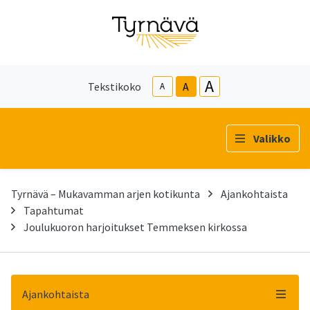
A
Tekstikoko
A
A
Valikko
Tyrnävä – Mukavamman arjen kotikunta
Ajankohtaista
Tapahtumat
Joulukuoron harjoitukset Temmeksen kirkossa
Ajankohtaista