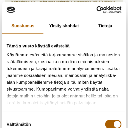
Suostumus
Yksityiskohdat
Tietoja
Tämä sivusto käyttää evästeitä
Käytämme evästeitä tarjoamamme sisällön ja mainosten
räätälöimiseen, sosiaalisen median ominaisuuksien
tukemiseen ja kävijämäärämme analysoimiseen. Lisäksi
jaamme sosiaalisen median, mainosalan ja analytiikka-
alan kumppaneillemme tietoja siitä, miten käytät
sivustoamme. Kumppanimme voivat yhdistää näitä
tietoja muihin tietoihin, joita olet antanut heille tai joita on
kerätty, kun olet käyttänyt heidän palvelujaan.
Joulukuoro on aikuisten sekakuoro, jonka pohjana toimii
Temmeksen kuoro. Kiinnostus laulamiseen riittää,
Suostumuksen
nuotinlukutaitoa ei vaadita, vaikka ei siitä haittaakaan ole.
Välttämätön
valinta