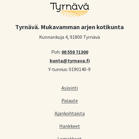
Tyrnävä. Mukavamman arjen kotikunta
Kunnankuja 4, 91800 Tyrnävä
Puh:
08 558 71300
kunta@tyrnava.fi
Y-tunnus: 0190140-9
Asiointi
Palaute
Ajankohtaista
Hankkeet
Lomakkeet