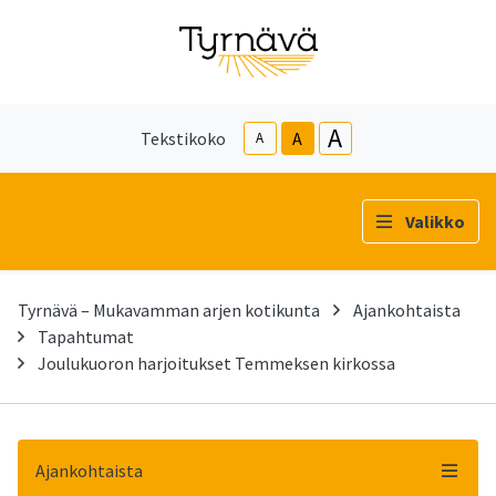
A
Tekstikoko
A
A
Valikko
Tyrnävä – Mukavamman arjen kotikunta
Ajankohtaista
Tapahtumat
Joulukuoron harjoitukset Temmeksen kirkossa
Ajankohtaista