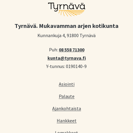
Tyrnävä. Mukavamman arjen kotikunta
Kunnankuja 4, 91800 Tyrnävä
Puh:
08 558 71300
kunta@tyrnava.fi
Y-tunnus: 0190140-9
Asiointi
Palaute
Ajankohtaista
Hankkeet
Lomakkeet