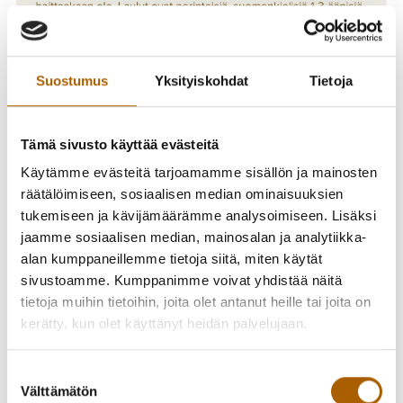
Suostumus
Yksityiskohdat
Tietoja
Tämä sivusto käyttää evästeitä
Käytämme evästeitä tarjoamamme sisällön ja mainosten
räätälöimiseen, sosiaalisen median ominaisuuksien
tukemiseen ja kävijämäärämme analysoimiseen. Lisäksi
jaamme sosiaalisen median, mainosalan ja analytiikka-
alan kumppaneillemme tietoja siitä, miten käytät
sivustoamme. Kumppanimme voivat yhdistää näitä
tietoja muihin tietoihin, joita olet antanut heille tai joita on
kerätty, kun olet käyttänyt heidän palvelujaan.
Joulukuoro on aikuisten sekakuoro, jonka pohjana toimii
Temmeksen kuoro. Kiinnostus laulamiseen riittää,
Suostumuksen
nuotinlukutaitoa ei vaadita, vaikka ei siitä haittaakaan ole.
Välttämätön
valinta