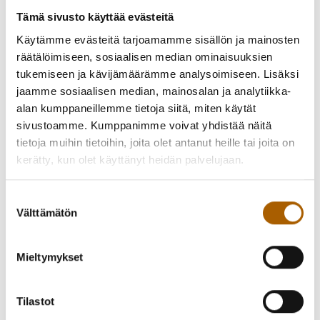
Tämä sivusto käyttää evästeitä
Käytämme evästeitä tarjoamamme sisällön ja mainosten
räätälöimiseen, sosiaalisen median ominaisuuksien
tukemiseen ja kävijämäärämme analysoimiseen. Lisäksi
jaamme sosiaalisen median, mainosalan ja analytiikka-
alan kumppaneillemme tietoja siitä, miten käytät
sivustoamme. Kumppanimme voivat yhdistää näitä
tietoja muihin tietoihin, joita olet antanut heille tai joita on
Liikutaan yhdessä -ryhmä kokoontuu lokakuun alusta
kerätty, kun olet käyttänyt heidän palvelujaan.
alkaen torstaisin klo 12–13 Seurojentalolla.
Suostumuksen
Liikunnallisen päivätoiminnan ryhmä on suunnattu
Välttämätön
valinta
kaikille ikäihmisille, jotka pääsevät itsenäisesti
liikkeelle
.
Liikunnallisen ryhmän jälkeen jatkuu porinatuokio klo
Mieltymykset
13–14 samassa tilassa.
Ryhmässä mukavaa yhdessäoloa ja kevyttä liikuskelua
Tilastot
erilaisten pelailuiden ja jumpan muodossa. Ei