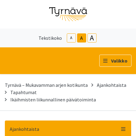
A
Tekstikoko
A
A
Valikko
Tyrnävä – Mukavamman arjen kotikunta
Ajankohtaista
Tapahtumat
Ikäihmisten liikunnallinen päivätoiminta
Ajankohtaista