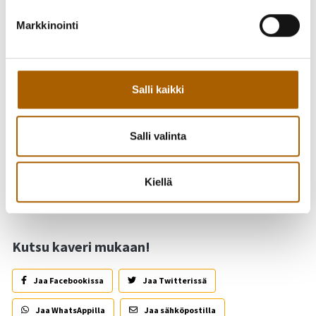
hikijumppaa!
Päivätoimintaa ohjaa Pirkko Virpi (Pohde).
Markkinointi
Vierailijoita silloin tällöin paikallisista yhdistyksistä.
Kahvitarjoilu!
Pyydämme ilmoittautumiset Pirkolle, p. 040 527 0097. Myös
Salli kaikki
ilman ennakkoilmoittautumista voi tulla mukaan.
Tervetuloa!
Salli valinta
Takaisin tapahtumiin
Kiellä
Kutsu kaveri mukaan!
Jaa Facebookissa
Jaa Twitterissä
Jaa WhatsAppilla
Jaa sähköpostilla