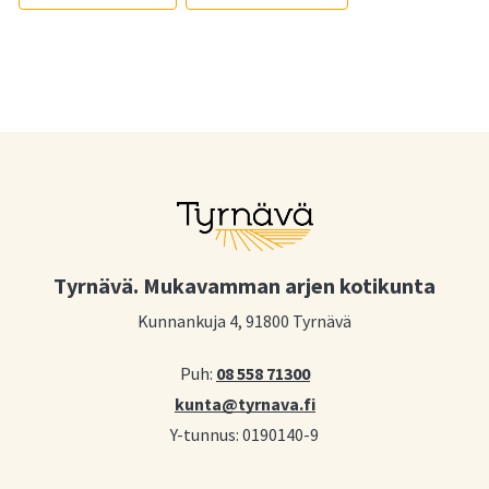
Tyrnävä. Mukavamman arjen kotikunta
Kunnankuja 4, 91800 Tyrnävä
Puh:
08 558 71300
kunta@tyrnava.fi
Y-tunnus: 0190140-9