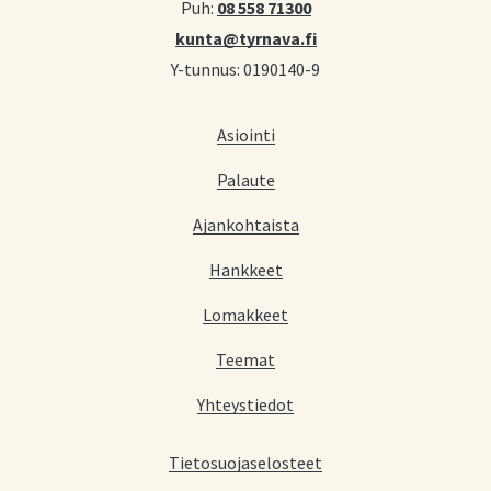
Puh:
08 558 71300
kunta@tyrnava.fi
Y-tunnus: 0190140-9
Asiointi
Palaute
Ajankohtaista
Hankkeet
Lomakkeet
Teemat
Yhteystiedot
Tietosuojaselosteet