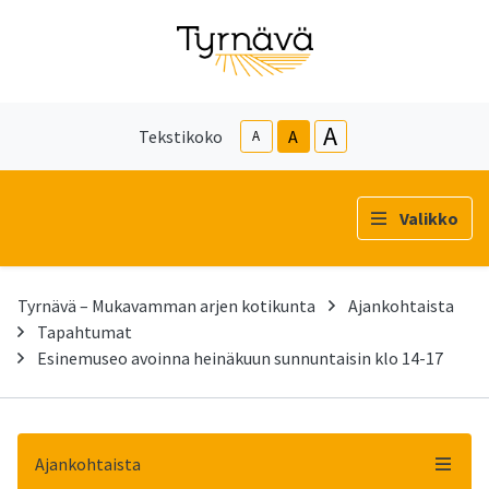
A
Tekstikoko
A
A
Valikko
Tyrnävä – Mukavamman arjen kotikunta
Ajankohtaista
Tapahtumat
Esinemuseo avoinna heinäkuun sunnuntaisin klo 14-17
Ajankohtaista