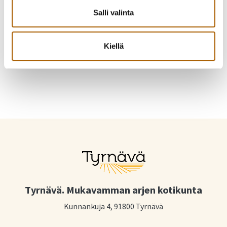
Kutsu kaveri mukaan!
Salli valinta
Jaa Facebookissa
Jaa Twitterissä
Kiellä
Jaa WhatsAppilla
Jaa sähköpostilla
Tyrnävä. Mukavamman arjen kotikunta
Kunnankuja 4, 91800 Tyrnävä