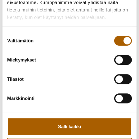
sivustoamme. Kumppanimme voivat yhdistää näitä
tietoja muihin tietoihin, joita olet antanut heille tai joita on
kerätty, kun olet käyttänyt heidän palvelujaan.
Suostumuksen
Välttämätön
valinta
Esinemuseo avoinna heinäkuussa 2026 joka sunnuntai klo
Mieltymykset
14-17
Tervetuloa!
Tilastot
TYRNÄVÄN KOTISEUTU- JA MUSEOYHDISTYS RY
Markkinointi
Takaisin tapahtumiin
Salli kaikki