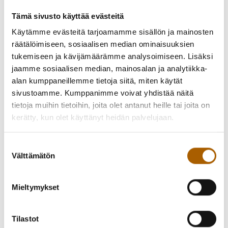
Tämä sivusto käyttää evästeitä
Käytämme evästeitä tarjoamamme sisällön ja mainosten
räätälöimiseen, sosiaalisen median ominaisuuksien
tukemiseen ja kävijämäärämme analysoimiseen. Lisäksi
jaamme sosiaalisen median, mainosalan ja analytiikka-
alan kumppaneillemme tietoja siitä, miten käytät
sivustoamme. Kumppanimme voivat yhdistää näitä
tietoja muihin tietoihin, joita olet antanut heille tai joita on
kerätty, kun olet käyttänyt heidän palvelujaan.
Suostumuksen
7. lk. – 17 v. päättäridisco ja yökahvila järjestetään
Välttämätön
valinta
lauantaina 31.5.2025 klo 20–23, paikkana seurojentalo
(Vanhatie 12).
Mieltymykset
Tänä vuonna Tyrnävän päättäreissä on tarjolla ohjelmaa
myös muille kuin alakouluikäisille! Syksyllä 7. luokan
Tilastot
aloittavat ovat tervetulleita, koska heillä on ala-aste