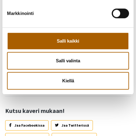
suoritettuna!
Markkinointi
Vapaa pääsy. Tapahtuma on päihteetön. Päättäreissä
esiintyy Isaac Sene! Varmasti siis aivan mahtava ilta
tiedossa. Tervetuloa!
Salli kaikki
Menossa mukana: MLL Tyrnävä, Tyrnävän nuorisotoimi,
seurakunnan nuorisotyö, 4H, Tyrnävän Yrittäjät, Tyrnävän
Tempaus, SPR
Salli valinta
Takaisin tapahtumiin
Kiellä
Kutsu kaveri mukaan!
Jaa Facebookissa
Jaa Twitterissä