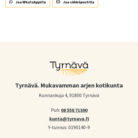
Jaa WhatsAppilla
Jaa sähköpostilla
Tyrnävä. Mukavamman arjen kotikunta
Kunnankuja 4, 91800 Tyrnävä
Puh:
08 558 71300
kunta@tyrnava.fi
Y-tunnus: 0190140-9