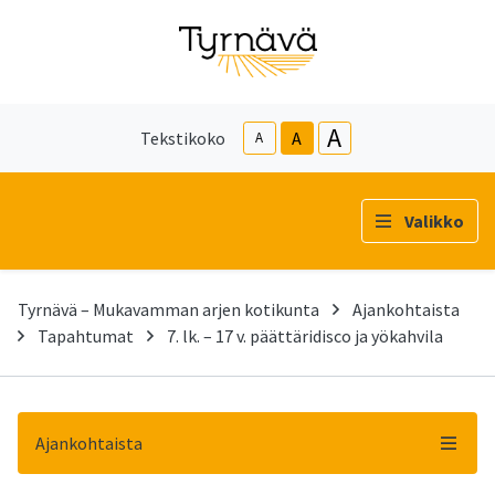
A
Tekstikoko
A
A
Valikko
Tyrnävä – Mukavamman arjen kotikunta
Ajankohtaista
Tapahtumat
7. lk. – 17 v. päättäridisco ja yökahvila
Ajankohtaista