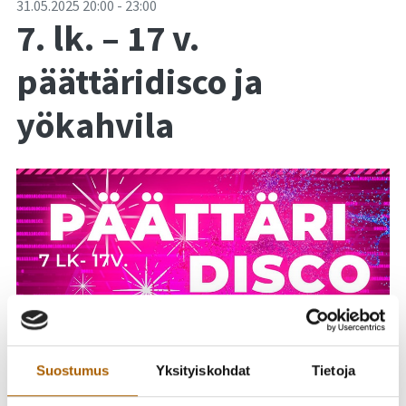
-
31.05.2025
20:00
-
23:00
7. lk. – 17 v.
päättäridisco ja
yökahvila
Suostumus
Yksityiskohdat
Tietoja