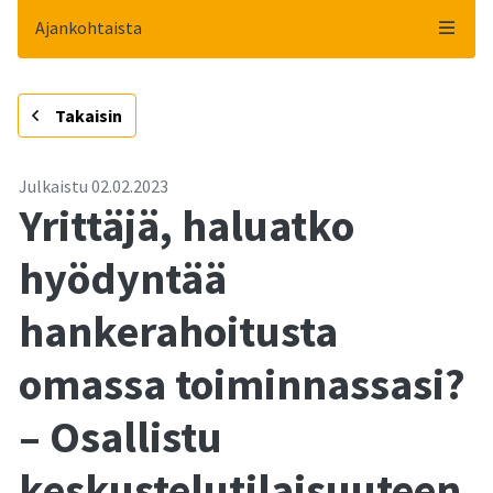
Ajankohtaista
-
Takaisin
Julkaistu
02.02.2023
Yrittäjä, haluatko
hyödyntää
hankerahoitusta
omassa toiminnassasi?
– Osallistu
keskustelutilaisuuteen