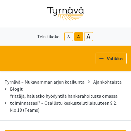
A
Tekstikoko
A
A
Valikko
Tyrnävä – Mukavamman arjen kotikunta
Ajankohtaista
Blogit
Yrittäjä, haluatko hyödyntää hankerahoitusta omassa
toiminnassasi? – Osallistu keskustelutilaisuuteen 9.2.
klo 18 (Teams)