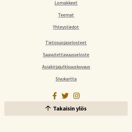
Lomakkeet
Teemat
Yhteystiedot
Tietosuojaselosteet
Saavutettavuusseloste
Asiakirjajulkisuuskuvaus
Sivukartta
Facebook
Twitter
Instagram
Takaisin ylös