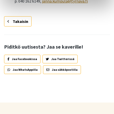
p. 040 162 6149,
janna.kumpula@tyrnava.fi
Takaisin
Piditkö uutisesta? Jaa se kaverille!
Jaa Facebookissa
Jaa Twitterissä
Jaa WhatsAppilla
Jaa sähköpostilla