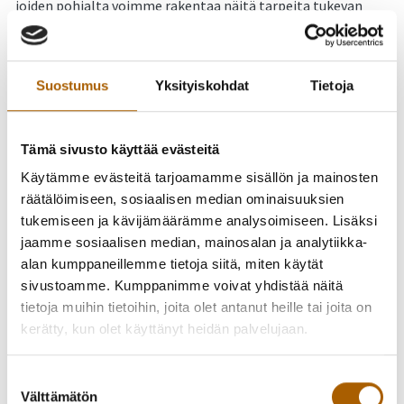
joiden pohjalta voimme rakentaa näitä tarpeita tukevan
hankekokonaisuuden.
Aika:
9.2.2023 klo 18.00–20.00
Suostumus
Yksityiskohdat
Tietoja
Paikka: Teams
(
liity online-tilaisuuteen tästä linkistä
) ja
Kivipirtti-kokoustila
Tyrnävän Myllykirjastolla (Meijerikatu
3). Tilaisuuden Teams-linkkiä voi vapaasti välittää
Tämä sivusto käyttää evästeitä
eteenpäin.
Käytämme evästeitä tarjoamamme sisällön ja mainosten
Kehitettävänä on kaksi erilaista hankekokonaisuutta, joista
räätälöimiseen, sosiaalisen median ominaisuuksien
yritys voi osallistua toiseen tai molempiin:
tukemiseen ja kävijämäärämme analysoimiseen. Lisäksi
jaamme sosiaalisen median, mainosalan ja analytiikka-
Yritysryhmähanke, jossa kehitetään kunkin
alan kumppaneillemme tietoja siitä, miten käytät
yrityksen toimintaa yrityskohtaisista tarpeista
sivustoamme. Kumppanimme voivat yhdistää näitä
lähtien.
Hankkeessa voidaan tehdä melkein mitä
tietoja muihin tietoihin, joita olet antanut heille tai joita on
tahansa yrityksen kehittämistoimenpiteitä, joihin
kerätty, kun olet käyttänyt heidän palvelujaan.
tarvitaan ulkopuolinen asiantuntija. Tarjolla on siis
tehokas tapa kehittää yritystä myös niillä aloilla
Suostumuksen
(esim.
kampaamo-
,
hyvinvointi-
ja
kuljetusala
), joissa
Välttämätön
valinta