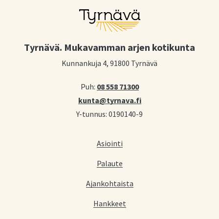
Tyrnävä. Mukavamman arjen kotikunta
Kunnankuja 4, 91800 Tyrnävä
Puh:
08 558 71300
kunta@tyrnava.fi
Y-tunnus: 0190140-9
Asiointi
Palaute
Ajankohtaista
Hankkeet