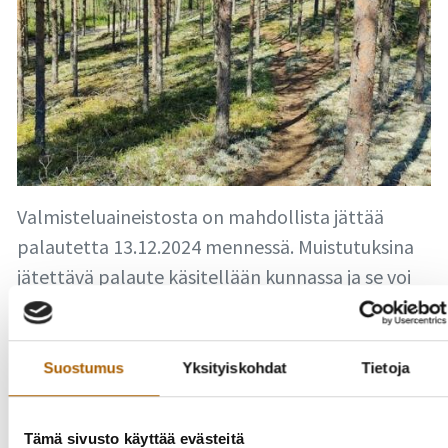
Valmisteluaineistosta on mahdollista jättää
palautetta 13.12.2024 mennessä. Muistutuksina
jätettävä palaute käsitellään kunnassa ja se voi
vaikuttaa ulkoilureittien toteuttamiseen ja
jatkovalmistelun aikatauluihin. Kunta toimittaa
käsittelyjen jälkeen ulkoilureittisuunnitelmat
Suostumus
Yksityiskohdat
Tietoja
vahvistettavaksi Elinkeino-, liikenne- ja
ympäristökeskukselle.
Tämä sivusto käyttää evästeitä