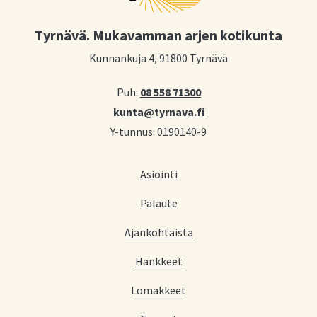
Tyrnävä. Mukavamman arjen kotikunta
Kunnankuja 4, 91800 Tyrnävä
Puh:
08 558 71300
kunta@tyrnava.fi
Y-tunnus: 0190140-9
Asiointi
Palaute
Ajankohtaista
Hankkeet
Lomakkeet