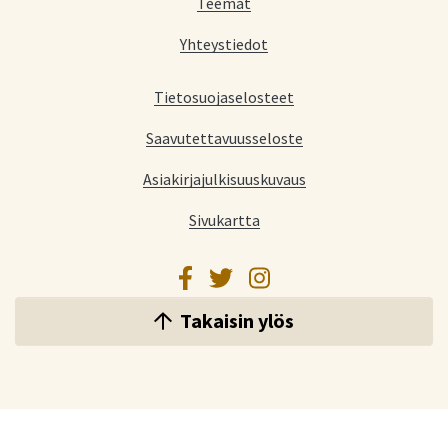
Teemat
Yhteystiedot
Tietosuojaselosteet
Saavutettavuusseloste
Asiakirjajulkisuuskuvaus
Sivukartta
Facebook
Twitter
Instagram
Takaisin ylös