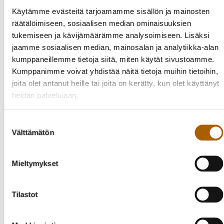
Käytämme evästeitä tarjoamamme sisällön ja mainosten
Tyrnävän kunnassa valmisteilla olevat
räätälöimiseen, sosiaalisen median ominaisuuksien
ulkoilureittisuunnitelmat on asetettu nähtäville 14 päivän
tukemiseen ja kävijämäärämme analysoimiseen. Lisäksi
ajaksi ja niistä on mahdollista jättää kuntaan Ulkoilulain
jaamme sosiaalisen median, mainosalan ja analytiikka-alan
mukaisesti muistutus 30 päivän kuluessa nähtävillä olon
kumppaneillemme tietoja siitä, miten käytät sivustoamme.
päättymisestä eli 13.12.2024 mennessä. Nähtävillä oleva
Kumppanimme voivat yhdistää näitä tietoja muihin tietoihin,
ulkoilureittisuunnitelma on edelleen luonnos, johon
joita olet antanut heille tai joita on kerätty, kun olet käyttänyt
kuulemisessa kertyvän palautteen perusteella voidaan
heidän palvelujaan.
tehdä muutoksia. Siksi kaikki palaute on edelleen
tervetullutta.
Suostumuksen
Välttämätön
valinta
Tavoitteena on löytää ulkoilureitin toteuttamiselle
mahdollisuus kaikille avoimena opastettuna virkistyskäytön
kohteena.
Mieltymykset
Ulkoilureittisuunnitelmat ja valmisteluaineisto on
Tilastot
kokonaisuudessaan luettavissa
tyrnava.fi/ulkoilureitit
.