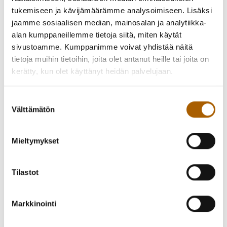
Kunta tarjoaa tyrnäväläisille lapsille laadukasta
tukemiseen ja kävijämäärämme analysoimiseen. Lisäksi
kerhotoimintaa alkukesään Rantaroustin, Temmeksen ja
jaamme sosiaalisen median, mainosalan ja analytiikka-
Murron kouluilla
alan kumppaneillemme tietoja siitä, miten käytät
sivustoamme. Kumppanimme voivat yhdistää näitä
6.6.-22.6.2022. Kerhoissa tutustutaan lähiluontoon, eri
tietoja muihin tietoihin, joita olet antanut heille tai joita on
liikuntalajeihin ja lasten kirjallisuuteen – kädentaitoja
kerätty, kun olet käyttänyt heidän palvelujaan.
unohtamatta.
Suostumuksen
Ohjaajina toimii tuttu kouluhenkilökunta sekä vierailevat
Välttämätön
valinta
ohjelman järjestäjät.
Sitovat ilmoittautumiset sähköisesti 18.4. alkaen
Mieltymykset
osoitteessa: 👉
tyrnava.fi/kesakerho2022
Tilastot
Osallistumismaksu 15 €/lapsi, sis. kerhosisällöt ja -
materiaalit, pienen välipalan ja vakuutuksen sekä verot.
Markkinointi
#kesäkerho #kunnankesäkerho #meidäntyrnävä
#mukavampiarki #laadukkaatlähipalvelut #tyrnävä