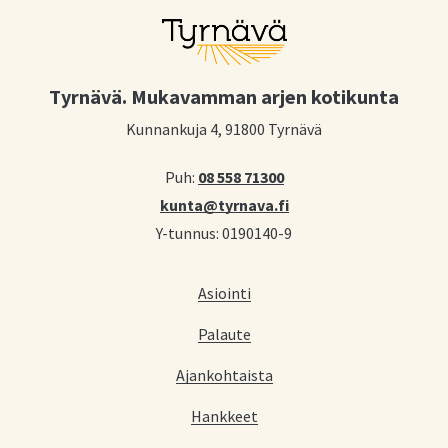
Tyrnävä. Mukavamman arjen kotikunta
Kunnankuja 4, 91800 Tyrnävä
Puh:
08 558 71300
kunta@tyrnava.fi
Y-tunnus: 0190140-9
Asiointi
Palaute
Ajankohtaista
Hankkeet