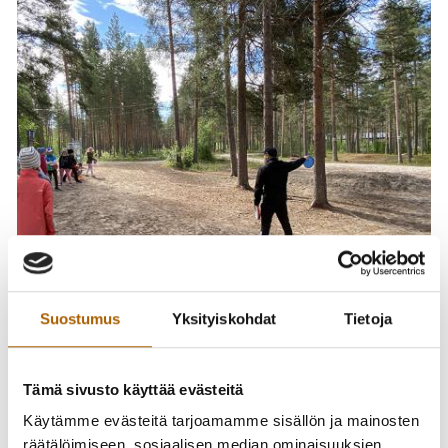
Suostumus
Yksityiskohdat
Tietoja
Ilmoittautumisaika on 18.4.-2.5.2022. Kesäkerhopaikkoja
on rajoitetusti, joten varaa lapsesi kerhopaikka
Tämä sivusto käyttää evästeitä
mahdollisimman pian.
Käytämme evästeitä tarjoamamme sisällön ja mainosten
räätälöimiseen, sosiaalisen median ominaisuuksien