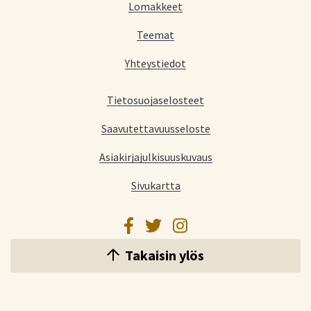
Lomakkeet
Teemat
Yhteystiedot
Tietosuojaselosteet
Saavutettavuusseloste
Asiakirjajulkisuuskuvaus
Sivukartta
Facebook
Twitter
Instagram
Takaisin ylös