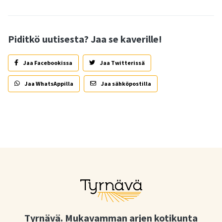
Piditkö uutisesta? Jaa se kaverille!
Jaa Facebookissa
Jaa Twitterissä
Jaa WhatsAppilla
Jaa sähköpostilla
Tyrnävä. Mukavamman arjen kotikunta