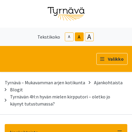
A
Tekstikoko
A
A
Valikko
Tyrnävä – Mukavamman arjen kotikunta
Ajankohtaista
Blogit
Tyrnävän 4H:n hyvän mielen kirpputori – oletko jo
käynyt tutustumassa?