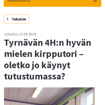
Ajankohtaista
-
Takaisin
Julkaistu
11.06.2024
Tyrnävän 4H:n hyvän
mielen kirpputori –
oletko jo käynyt
tutustumassa?