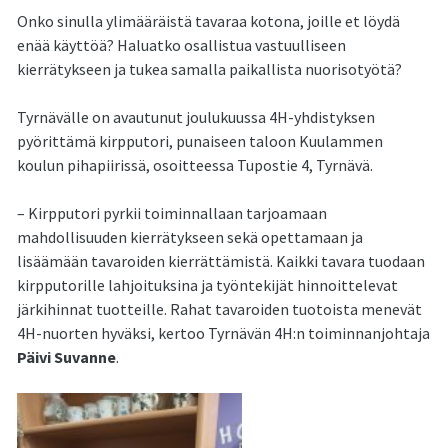
Onko sinulla ylimääräistä tavaraa kotona, joille et löydä
enää käyttöä? Haluatko osallistua vastuulliseen
kierrätykseen ja tukea samalla paikallista nuorisotyötä?
Tyrnävälle on avautunut joulukuussa 4H-yhdistyksen
pyörittämä kirpputori, punaiseen taloon Kuulammen
koulun pihapiirissä, osoitteessa Tupostie 4, Tyrnävä.
– Kirpputori pyrkii toiminnallaan tarjoamaan
mahdollisuuden kierrätykseen sekä opettamaan ja
lisäämään tavaroiden kierrättämistä. Kaikki tavara tuodaan
kirpputorille lahjoituksina ja työntekijät hinnoittelevat
järkihinnat tuotteille. Rahat tavaroiden tuotoista menevät
4H-nuorten hyväksi, kertoo Tyrnävän 4H:n toiminnanjohtaja
Päivi Suvanne
.