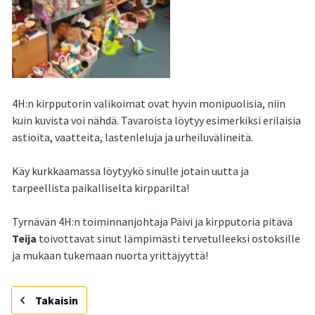
4H:n kirpputorin valikoimat ovat hyvin monipuolisia, niin
kuin kuvista voi nähdä. Tavaroista löytyy esimerkiksi erilaisia
astioita, vaatteita, lastenleluja ja urheiluvälineitä.
Käy kurkkaamassa löytyykö sinulle jotain uutta ja
tarpeellista paikalliselta kirpparilta!
Tyrnävän 4H:n toiminnanjohtaja Päivi ja kirpputoria pitävä
Teija
toivottavat sinut lämpimästi tervetulleeksi ostoksille
ja mukaan tukemaan nuorta yrittäjyyttä!
Takaisin