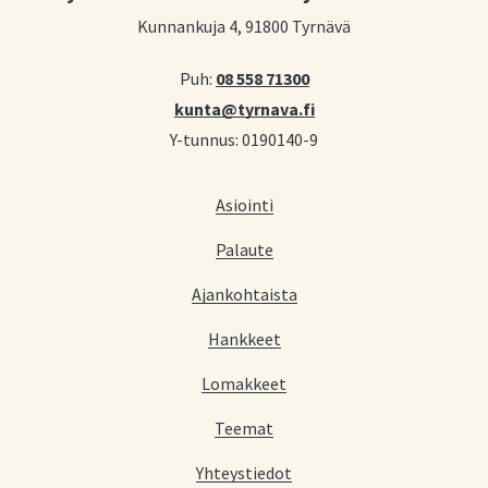
Kunnankuja 4, 91800 Tyrnävä
Puh:
08 558 71300
kunta@tyrnava.fi
Y-tunnus: 0190140-9
Asiointi
Palaute
Ajankohtaista
Hankkeet
Lomakkeet
Teemat
Yhteystiedot